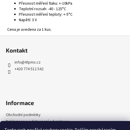
Přesnost měření tlaku: +-10kPa
Teplotní rozsah: -40 - 125°C
Přesnost měření teploty: +-5°C
Napětí: 3 V
Cena je uvedena za 1 kus.
Z
á
Kontakt
p
a
info
@
4tpms.cz
t
+420 774 512 542
í
Informace
Obchodní podmínky
Reklamace a odstoupení od smlouvy
Podmínky ochrany osobních údajů