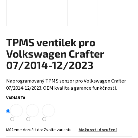
a
j
í
t
?
TPMS ventilek pro
Volkswagen Crafter
07/2014-12/2023
HLEDAT
Naprogramovaný TPMS senzor pro Volkswagen Crafter
07/2014-12/2023. OEM kvalita a garance funkčnosti.
D
VARIANTA
o
p
o
r
Můžeme doručit do:
Zvolte variantu
Možnosti doručení
u