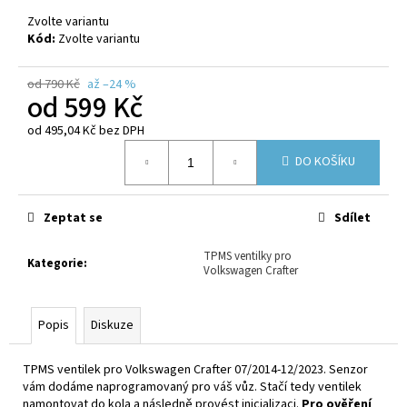
č
u
Zvolte variantu
Kód:
Zvolte variantu
j
e
m
od 790 Kč
až –24 %
od
599 Kč
e
od
495,04 Kč
bez DPH
Měrná
DO KOŠÍKU
cena:
Zeptat se
Sdílet
TPMS ventilky pro
Kategorie
:
Volkswagen Crafter
Popis
Diskuze
TPMS ventilek pro Volkswagen Crafter 07/2014-12/2023. Senzor
vám dodáme naprogramovaný pro váš vůz. Stačí tedy ventilek
namontovat do kola a následně provést inicializaci.
Pro ověření