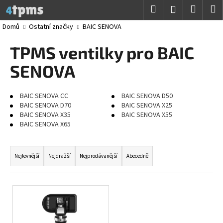
K
Přejít
Hledat
Nákup
M
Přihlášení
na
o
obsah
Zpět
Zpět
košík
Domů
Ostatní značky
BAIC SENOVA
š
í
TPMS ventilky pro BAIC
C
k
o
SENOVA
p
o
BAIC SENOVA CC
BAIC SENOVA D50
t
BAIC SENOVA D70
BAIC SENOVA X25
BAIC SENOVA X35
BAIC SENOVA X55
ř
BAIC SENOVA X65
e
Ř
b
a
u
Nejlevnější
Nejdražší
Nejprodávanější
Abecedně
z
j
e
e
V
n
t
ý
í
e
p
p
n