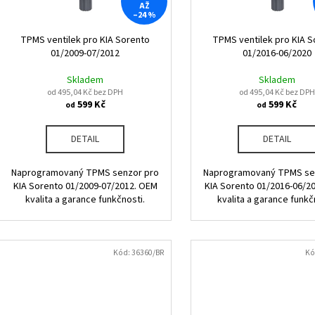
r
AŽ
u
–24 %
o
k
d
TPMS ventilek pro KIA Sorento
TPMS ventilek pro KIA S
t
01/2009-07/2012
01/2016-06/2020
u
ů
k
Skladem
Skladem
od 495,04 Kč bez DPH
od 495,04 Kč bez DPH
t
599 Kč
599 Kč
od
od
ů
DETAIL
DETAIL
Naprogramovaný TPMS senzor pro
Naprogramovaný TPMS se
KIA Sorento 01/2009-07/2012. OEM
KIA Sorento 01/2016-06/2
kvalita a garance funkčnosti.
kvalita a garance funkč
Kód:
36360/BR
Kó