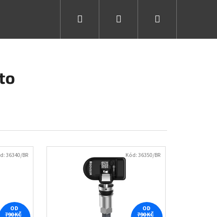
Hledat
Přihlášení
Nákupní
košík
to
d:
36340/BR
Kód:
36350/BR
OD
OD
790 KČ
790 KČ