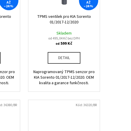
AŽ
AŽ
–24 %
–24 %
orento
TPMS ventilek pro KIA Sorento
01/2017-12/2020
Skladem
od 495,04 Kč bez DPH
599 Kč
od
DETAIL
nzor pro
Naprogramovaný TPMS senzor pro
020. OEM
KIA Sorento 01/2017-12/2020. OEM
nosti.
kvalita a garance funkčnosti.
d:
36380/BR
Kód:
36320/BR