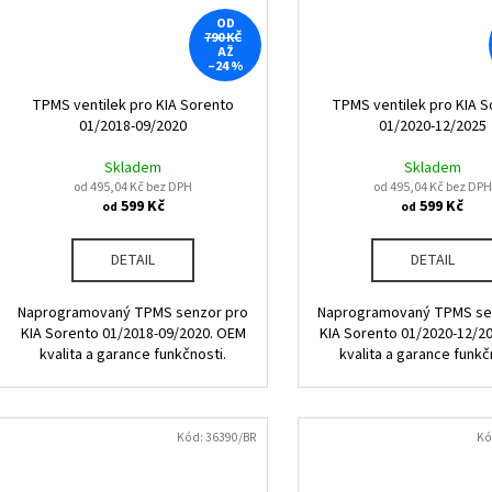
OD
790 KČ
AŽ
–24 %
TPMS ventilek pro KIA Sorento
TPMS ventilek pro KIA S
01/2018-09/2020
01/2020-12/2025
Skladem
Skladem
od 495,04 Kč bez DPH
od 495,04 Kč bez DPH
599 Kč
599 Kč
od
od
DETAIL
DETAIL
Naprogramovaný TPMS senzor pro
Naprogramovaný TPMS se
KIA Sorento 01/2018-09/2020. OEM
KIA Sorento 01/2020-12/2
kvalita a garance funkčnosti.
kvalita a garance funkč
Kód:
36390/BR
Kó