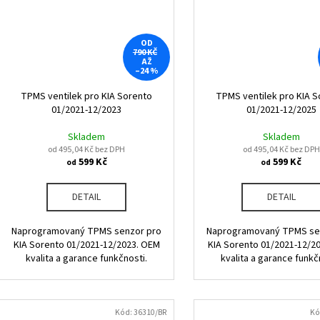
OD
790 KČ
AŽ
–24 %
TPMS ventilek pro KIA Sorento
TPMS ventilek pro KIA S
01/2021-12/2023
01/2021-12/2025
Skladem
Skladem
od 495,04 Kč bez DPH
od 495,04 Kč bez DPH
599 Kč
599 Kč
od
od
DETAIL
DETAIL
Naprogramovaný TPMS senzor pro
Naprogramovaný TPMS se
KIA Sorento 01/2021-12/2023. OEM
KIA Sorento 01/2021-12/2
kvalita a garance funkčnosti.
kvalita a garance funkč
Kód:
36310/BR
Kó