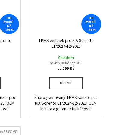
OD
OD
790 KČ
790 KČ
AŽ
AŽ
–24 %
–24 %
orento
TPMS ventilek pro KIA Sorento
01/2024-12/2025
Skladem
od 495,04 Kč bez DPH
599 Kč
od
DETAIL
nzor pro
Naprogramovaný TPMS senzor pro
025. OEM
KIA Sorento 01/2024-12/2025. OEM
nosti.
kvalita a garance funkčnosti.
d:
36330/BR