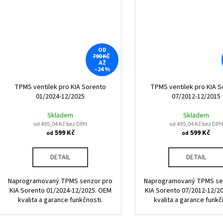
OD
790 KČ
AŽ
–24 %
TPMS ventilek pro KIA Sorento
TPMS ventilek pro KIA S
01/2024-12/2025
07/2012-12/2015
Skladem
Skladem
od 495,04 Kč bez DPH
od 495,04 Kč bez DPH
599 Kč
599 Kč
od
od
DETAIL
DETAIL
Naprogramovaný TPMS senzor pro
Naprogramovaný TPMS se
KIA Sorento 01/2024-12/2025. OEM
KIA Sorento 07/2012-12/2
kvalita a garance funkčnosti.
kvalita a garance funkč