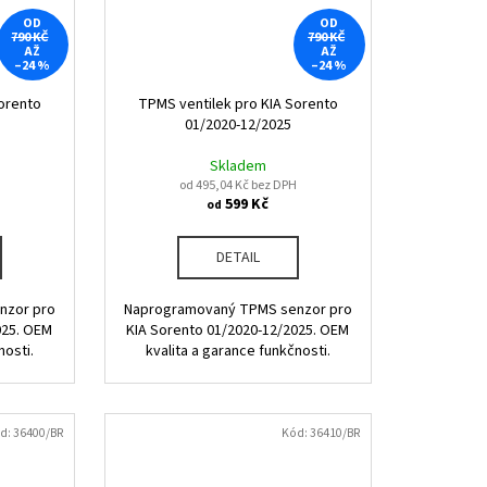
OD
OD
790 KČ
790 KČ
AŽ
AŽ
–24 %
–24 %
orento
TPMS ventilek pro KIA Sorento
01/2020-12/2025
Skladem
od 495,04 Kč bez DPH
599 Kč
od
DETAIL
nzor pro
Naprogramovaný TPMS senzor pro
025. OEM
KIA Sorento 01/2020-12/2025. OEM
nosti.
kvalita a garance funkčnosti.
d:
36400/BR
Kód:
36410/BR