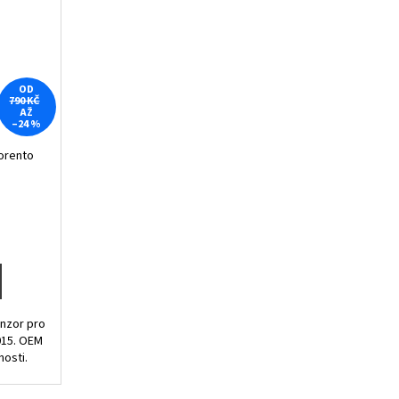
OD
790 KČ
AŽ
–24 %
orento
nzor pro
015. OEM
nosti.