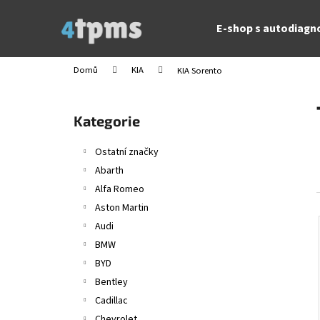
K
Přejít
na
o
E-shop s autodiagn
obsah
Zpět
Zpět
š
do
do
í
Domů
KIA
KIA Sorento
obchodu
obchodu
k
P
o
Přeskočit
Kategorie
s
kategorie
t
Ostatní značky
r
Abarth
a
Alfa Romeo
n
Aston Martin
n
Audi
í
BMW
p
BYD
a
Bentley
n
Cadillac
e
Chevrolet