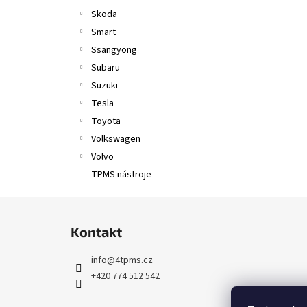
Skoda
Smart
Ssangyong
Subaru
Suzuki
Tesla
Toyota
Volkswagen
Volvo
TPMS nástroje
Z
á
Kontakt
p
a
info
@
4tpms.cz
t
+420 774 512 542
í