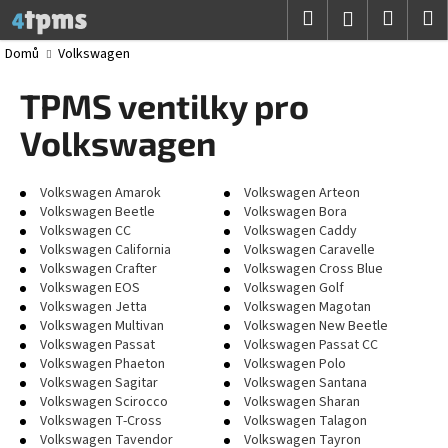
K
Přejít
Hledat
Nákup
M
Přihlášení
na
o
obsah
Zpět
Zpět
košík
Domů
Volkswagen
š
í
TPMS ventilky pro
C
k
o
Volkswagen
p
o
Volkswagen Amarok
Volkswagen Arteon
t
Volkswagen Beetle
Volkswagen Bora
Volkswagen CC
Volkswagen Caddy
ř
Volkswagen California
Volkswagen Caravelle
e
Volkswagen Crafter
Volkswagen Cross Blue
b
Volkswagen EOS
Volkswagen Golf
Volkswagen Jetta
Volkswagen Magotan
u
Volkswagen Multivan
Volkswagen New Beetle
j
Volkswagen Passat
Volkswagen Passat CC
Volkswagen Phaeton
Volkswagen Polo
e
Volkswagen Sagitar
Volkswagen Santana
t
Volkswagen Scirocco
Volkswagen Sharan
e
Volkswagen T-Cross
Volkswagen Talagon
Volkswagen Tavendor
Volkswagen Tayron
n