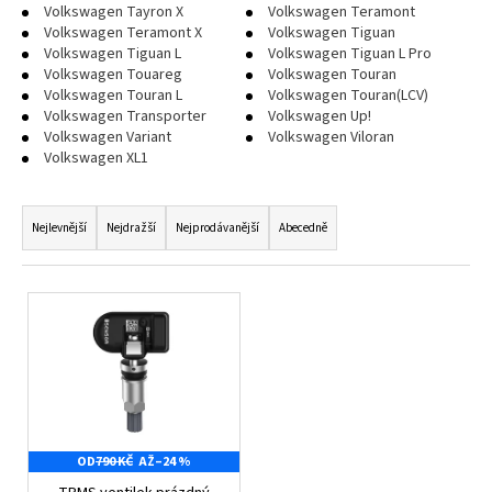
Volkswagen Tayron X
Volkswagen Teramont
a
Volkswagen Teramont X
Volkswagen Tiguan
j
Volkswagen Tiguan L
Volkswagen Tiguan L Pro
Volkswagen Touareg
Volkswagen Touran
í
Volkswagen Touran L
Volkswagen Touran(LCV)
t
Volkswagen Transporter
Volkswagen Up!
Volkswagen Variant
Volkswagen Viloran
?
Volkswagen XL1
Ř
a
Nejlevnější
Nejdražší
Nejprodávanější
Abecedně
z
HLEDAT
e
V
n
ý
í
D
p
p
o
i
p
r
s
o
o
p
r
d
OD
790 KČ
AŽ
–24 %
r
u
u