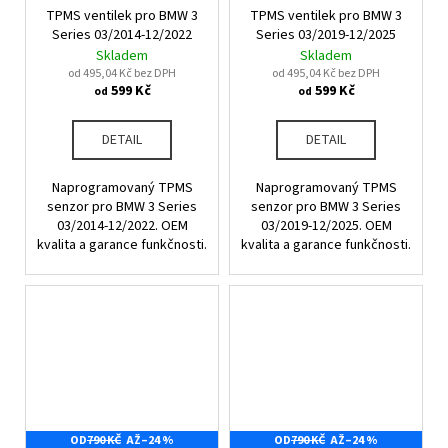
č
TPMS ventilek pro BMW 3
TPMS ventilek pro BMW 3
u
Series 03/2014-12/2022
Series 03/2019-12/2025
j
Skladem
Skladem
e
od 495,04 Kč bez DPH
od 495,04 Kč bez DPH
m
599 Kč
599 Kč
od
od
e
DETAIL
DETAIL
Naprogramovaný TPMS
Naprogramovaný TPMS
senzor pro BMW 3 Series
senzor pro BMW 3 Series
03/2014-12/2022. OEM
03/2019-12/2025. OEM
kvalita a garance funkčnosti.
kvalita a garance funkčnosti.
OD
790 KČ
AŽ
–24 %
OD
790 KČ
AŽ
–24 %