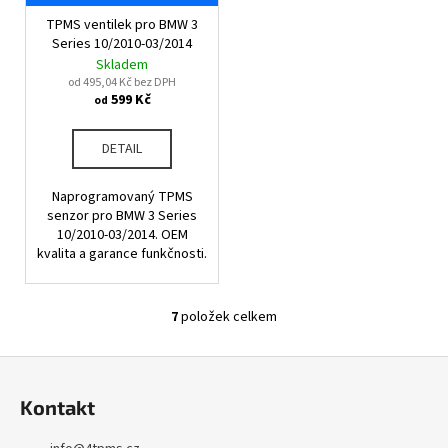
TPMS ventilek pro BMW 3
Series 10/2010-03/2014
Skladem
od 495,04 Kč bez DPH
599 Kč
od
DETAIL
Naprogramovaný TPMS
senzor pro BMW 3 Series
10/2010-03/2014. OEM
kvalita a garance funkčnosti.
7
položek celkem
O
v
Z
l
á
á
Kontakt
d
p
a
a