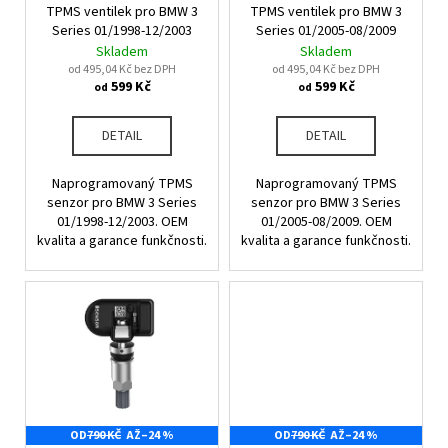
u
TPMS ventilek pro BMW 3
TPMS ventilek pro BMW 3
o
a
k
Series 01/1998-12/2003
Series 01/2005-08/2009
d
j
Skladem
Skladem
t
u
od 495,04 Kč bez DPH
od 495,04 Kč bez DPH
í
ů
599 Kč
599 Kč
od
od
k
t
t
?
DETAIL
DETAIL
ů
Naprogramovaný TPMS
Naprogramovaný TPMS
senzor pro BMW 3 Series
senzor pro BMW 3 Series
01/1998-12/2003. OEM
01/2005-08/2009. OEM
HLEDAT
kvalita a garance funkčnosti.
kvalita a garance funkčnosti.
D
o
p
o
r
u
OD
790 KČ
AŽ
–24 %
OD
790 KČ
AŽ
–24 %