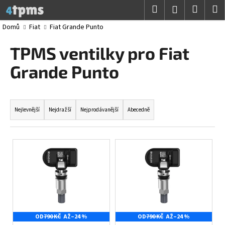
K
Přejít
Hledat
Nákup
M
Přihlášení
na
o
obsah
Zpět
Zpět
košík
Domů
Fiat
Fiat Grande Punto
š
í
TPMS ventilky pro Fiat
C
k
o
Grande Punto
p
o
Ř
t
a
Nejlevnější
Nejdražší
Nejprodávanější
Abecedně
ř
z
e
e
V
b
n
ý
u
í
p
j
p
i
e
r
s
t
o
p
e
d
OD
790 KČ
AŽ
–24 %
OD
790 KČ
AŽ
–24 %
r
n