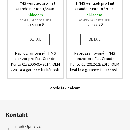
u
TPMS ventilek pro Fiat
TPMS ventilek pro Fiat
o
a
k
Grande Punto 01/2006-
Grande Punto 01/2012-
d
j
05/2014
12/2015
Skladem
Skladem
t
u
od 495,04 Kč bez DPH
od 495,04 Kč bez DPH
í
ů
599 Kč
599 Kč
od
od
k
t
t
?
DETAIL
DETAIL
ů
Naprogramovaný TPMS
Naprogramovaný TPMS
senzor pro Fiat Grande
senzor pro Fiat Grande
Punto 01/2006-05/2014. OEM
Punto 01/2012-12/2015. OEM
HLEDAT
kvalita a garance funkčnosti.
kvalita a garance funkčnosti.
2
položek celkem
O
D
v
o
Z
l
p
á
á
o
Kontakt
d
p
r
a
u
a
info
@
4tpms.cz
c