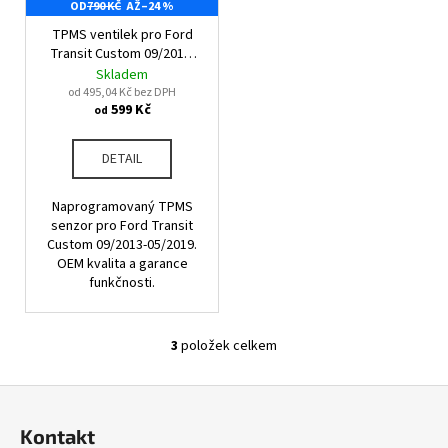
č
OD
790 KČ
AŽ
–24 %
u
TPMS ventilek pro Ford
j
Transit Custom 09/2013-
e
05/2019
Skladem
m
od 495,04 Kč bez DPH
599 Kč
e
od
DETAIL
Naprogramovaný TPMS
senzor pro Ford Transit
Custom 09/2013-05/2019.
OEM kvalita a garance
funkčnosti.
3
položek celkem
O
v
Z
l
á
á
Kontakt
d