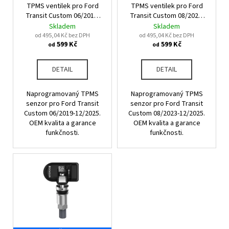
u
TPMS ventilek pro Ford
TPMS ventilek pro Ford
o
a
k
Transit Custom 06/2019-
Transit Custom 08/2023-
d
j
12/2025
12/2025
Skladem
Skladem
t
u
od 495,04 Kč bez DPH
od 495,04 Kč bez DPH
í
ů
599 Kč
599 Kč
od
od
k
t
t
?
DETAIL
DETAIL
ů
Naprogramovaný TPMS
Naprogramovaný TPMS
senzor pro Ford Transit
senzor pro Ford Transit
Custom 06/2019-12/2025.
Custom 08/2023-12/2025.
HLEDAT
OEM kvalita a garance
OEM kvalita a garance
funkčnosti.
funkčnosti.
D
o
p
o
r
u