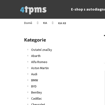
K
Přejít
na
o
E-shop s autodiagn
obsah
Zpět
Zpět
š
do
do
í
Domů
KIA
KIA K8
obchodu
obchodu
k
P
o
Přeskočit
Kategorie
s
kategorie
t
Ostatní značky
r
Abarth
a
Alfa Romeo
n
Aston Martin
n
Audi
í
BMW
p
BYD
a
Bentley
n
Cadillac
e
Chevrolet