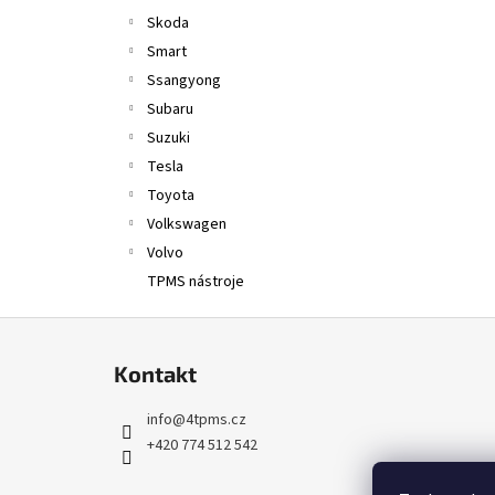
Skoda
Smart
Ssangyong
Subaru
Suzuki
Tesla
Toyota
Volkswagen
Volvo
TPMS nástroje
Z
á
Kontakt
p
a
info
@
4tpms.cz
t
+420 774 512 542
í