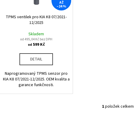
r
AŽ
u
–24 %
o
k
d
TPMS ventilek pro KIA K8 07/2021-
t
12/2025
u
ů
k
Skladem
od 495,04 Kč bez DPH
t
599 Kč
od
ů
DETAIL
Naprogramovaný TPMS senzor pro
KIA K8 07/2021-12/2025. OEM kvalita a
garance funkčnosti.
1
položek celkem
O
v
l
á