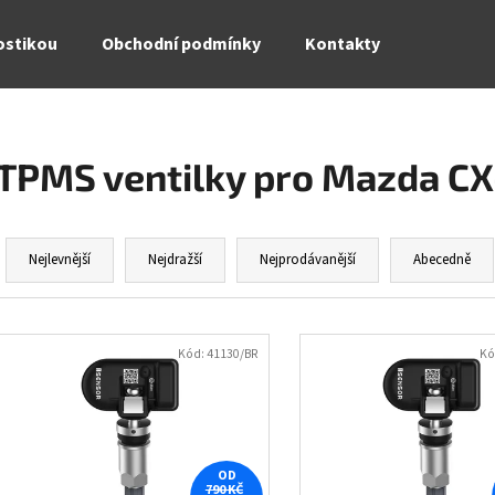
ostikou
Obchodní podmínky
Kontakty
Co potřebujete najít?
TPMS ventilky pro Mazda CX
HLEDAT
Ř
a
Nejlevnější
Nejdražší
Nejprodávanější
Abecedně
z
Doporučujeme
e
V
n
ý
Kód:
41130/BR
Kó
í
p
p
i
r
s
o
p
OD
d
790 KČ