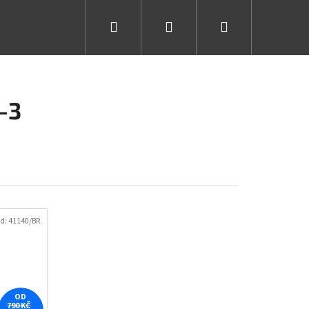
Hledat
Přihlášení
Nákupní
košík
-3
d:
41140/BR
OD
790 KČ