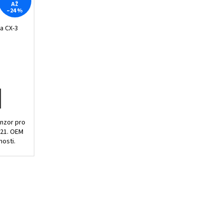
AŽ
–24 %
a CX-3
nzor pro
021. OEM
nosti.