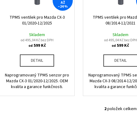
r
AŽ
u
–24 %
o
k
d
TPMS ventilek pro Mazda CX-3
TPMS ventilek pro Mazd
t
01/2020-12/2025
08/2014-12/2021
u
ů
k
Skladem
Skladem
od 495,04 Kč bez DPH
od 495,04 Kč bez DPH
t
599 Kč
599 Kč
od
od
ů
DETAIL
DETAIL
Naprogramovaný TPMS senzor pro
Naprogramovaný TPMS se
Mazda CX-3 01/2020-12/2025. OEM
Mazda CX-3 08/2014-12/2
kvalita a garance funkčnosti.
kvalita a garance funkč
2
položek celkem
O
v
l
á