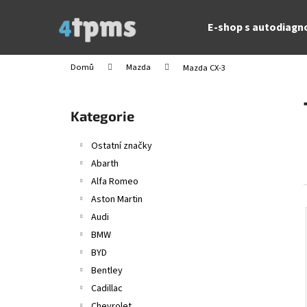
K
Přejít
na
o
E-shop s autodiagn
obsah
Zpět
Zpět
š
do
do
í
Domů
Mazda
Mazda CX-3
obchodu
obchodu
k
P
o
Přeskočit
Kategorie
s
kategorie
t
Ostatní značky
r
Abarth
a
Alfa Romeo
n
Aston Martin
n
Audi
í
BMW
p
BYD
a
Bentley
n
Cadillac
e
Chevrolet