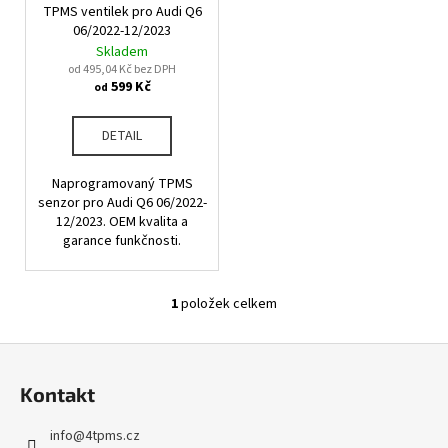
u
TPMS ventilek pro Audi Q6
o
a
k
06/2022-12/2023
d
j
Skladem
t
u
od 495,04 Kč bez DPH
í
ů
599 Kč
od
k
t
t
?
DETAIL
ů
Naprogramovaný TPMS
senzor pro Audi Q6 06/2022-
12/2023. OEM kvalita a
HLEDAT
garance funkčnosti.
1
položek celkem
O
D
v
o
Z
l
p
á
á
o
Kontakt
d
p
r
a
u
a
info
@
4tpms.cz
c