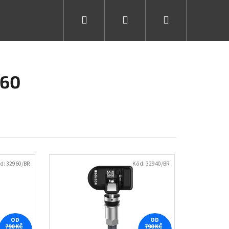
Hledat
Přihlášení
Nákupní
košík
X60
d:
32960/BR
Kód:
32940/BR
OD
OD
790 KČ
790 KČ