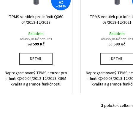
r
AŽ
u
–24 %
o
k
d
TPMS ventilek pro Infiniti QX60
TPMS ventilek pro Infini
t
04/2012-12/2018
08/2018-12/2021
u
ů
k
Skladem
Skladem
od 495,04 Kč bez DPH
od 495,04 Kč bez DPH
t
599 Kč
599 Kč
od
od
ů
DETAIL
DETAIL
Naprogramovaný TPMS senzor pro
Naprogramovaný TPMS se
Infiniti QX60 04/2012-12/2018. OEM
Infiniti QX60 08/2018-12/2
kvalita a garance funkčnosti.
kvalita a garance funkč
3
položek celkem
O
v
l
á