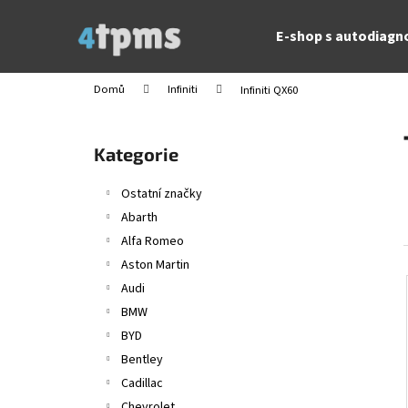
K
Přejít
na
o
E-shop s autodiagn
obsah
Zpět
Zpět
š
do
do
í
Domů
Infiniti
Infiniti QX60
obchodu
obchodu
k
P
o
Přeskočit
Kategorie
s
kategorie
t
Ostatní značky
r
Abarth
a
Alfa Romeo
n
Aston Martin
n
Audi
í
BMW
p
BYD
a
Bentley
n
Cadillac
e
Chevrolet