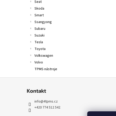
Seat
Skoda
Smart
Ssangyong
Subaru
Suzuki
Tesla
Toyota
Volkswagen
Volvo
TPMS nástroje
Z
á
Kontakt
p
a
info
@
4tpms.cz
t
+420 774 512 542
í