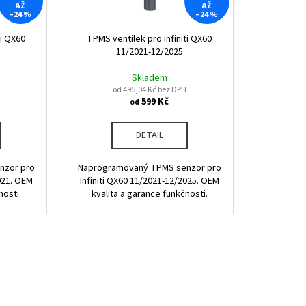
AŽ
AŽ
–24 %
–24 %
ti QX60
TPMS ventilek pro Infiniti QX60
11/2021-12/2025
Skladem
od 495,04 Kč bez DPH
599 Kč
od
DETAIL
nzor pro
Naprogramovaný TPMS senzor pro
021. OEM
Infiniti QX60 11/2021-12/2025. OEM
nosti.
kvalita a garance funkčnosti.