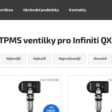
ostikou
Obchodní podmínky
Kontakty
Co potřebujete najít?
TPMS ventilky pro Infiniti Q
HLEDAT
Ř
a
Nejlevnější
Nejdražší
Nejprodávanější
Abecedně
z
Doporučujeme
e
V
n
ý
Kód:
32950/BR
Kó
í
p
p
i
r
s
o
p
OD
d
790 KČ