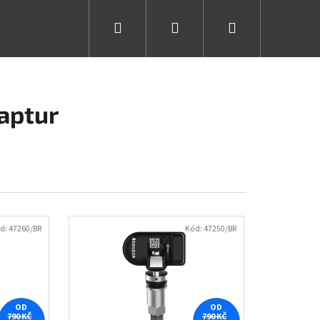
Hledat
Přihlášení
Nákupní
košík
aptur
d:
47260/BR
Kód:
47250/BR
OD
OD
790 KČ
790 KČ