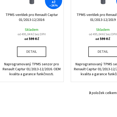
r
AŽ
u
–24 %
o
k
d
TPMS ventilek pro Renault Captur
TPMS ventilek pro Renaul
t
01/2013-12/2016
01/2013-12/2019
u
ů
k
Skladem
Skladem
od 495,04 Kč bez DPH
od 495,04 Kč bez DPH
t
599 Kč
599 Kč
od
od
ů
DETAIL
DETAIL
Naprogramovaný TPMS senzor pro
Naprogramovaný TPMS se
Renault Captur 01/2013-12/2016. OEM
Renault Captur 01/2013-12/
kvalita a garance funkčnosti.
kvalita a garance funkč
3
položek celkem
O
v
l
á