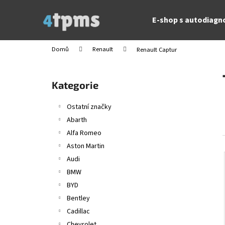
K
Přejít
na
o
E-shop s autodiagn
obsah
Zpět
Zpět
š
do
do
í
Domů
Renault
Renault Captur
obchodu
obchodu
k
P
o
Přeskočit
Kategorie
s
kategorie
t
Ostatní značky
r
Abarth
a
Alfa Romeo
n
Aston Martin
n
Audi
í
BMW
p
BYD
a
Bentley
n
Cadillac
e
Chevrolet