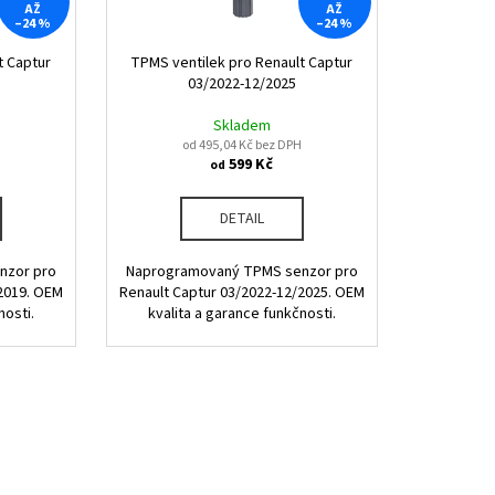
AŽ
AŽ
–24 %
–24 %
t Captur
TPMS ventilek pro Renault Captur
03/2022-12/2025
Skladem
od 495,04 Kč bez DPH
599 Kč
od
DETAIL
nzor pro
Naprogramovaný TPMS senzor pro
2019. OEM
Renault Captur 03/2022-12/2025. OEM
nosti.
kvalita a garance funkčnosti.