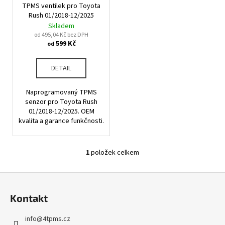
u
TPMS ventilek pro Toyota
o
a
k
Rush 01/2018-12/2025
d
j
Skladem
t
u
od 495,04 Kč bez DPH
í
ů
599 Kč
od
k
t
t
?
DETAIL
ů
Naprogramovaný TPMS
senzor pro Toyota Rush
01/2018-12/2025. OEM
HLEDAT
kvalita a garance funkčnosti.
1
položek celkem
O
D
v
o
Z
l
p
á
á
o
Kontakt
d
p
r
a
u
a
info
@
4tpms.cz
c