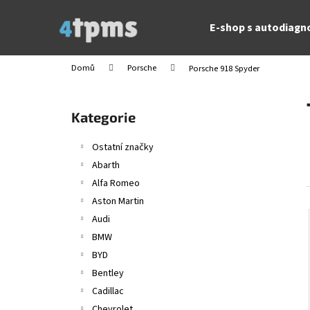
K
Přejít
na
o
E-shop s autodiagn
obsah
Zpět
Zpět
š
do
do
í
Domů
Porsche
Porsche 918 Spyder
obchodu
obchodu
k
P
o
Přeskočit
Kategorie
s
kategorie
t
Ostatní značky
r
Abarth
a
Alfa Romeo
n
Aston Martin
n
Audi
í
BMW
p
BYD
a
Bentley
n
Cadillac
e
Chevrolet