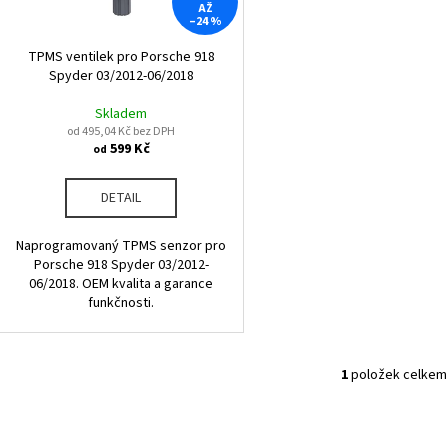
r
AŽ
u
–24 %
o
k
d
TPMS ventilek pro Porsche 918
t
Spyder 03/2012-06/2018
u
ů
k
Skladem
od 495,04 Kč bez DPH
t
599 Kč
od
ů
DETAIL
Naprogramovaný TPMS senzor pro
Porsche 918 Spyder 03/2012-
06/2018. OEM kvalita a garance
funkčnosti.
1
položek celkem
O
v
l