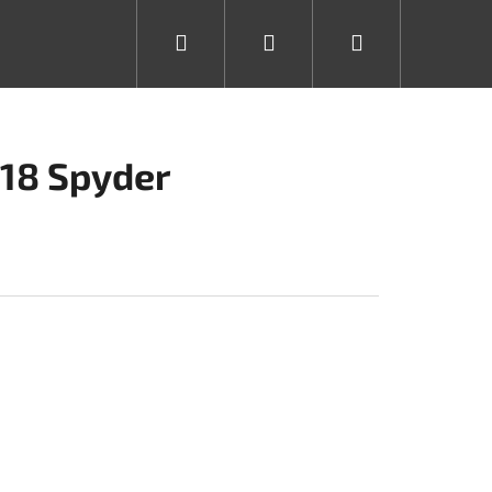
Hledat
Přihlášení
Nákupní
košík
918 Spyder