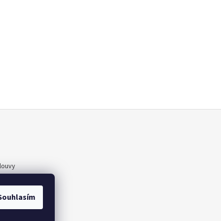
louvy
ajů
Souhlasím