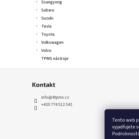
Ssangyong
Subaru
Suzuki
Tesla
Toyota
Volkswagen
Volvo
TPMS nástroje
Z
á
Kontakt
p
a
info
@
4tpms.cz
t
+420 774 512 542
í
Tento web p
vyjadřujete s
Podrobnosti