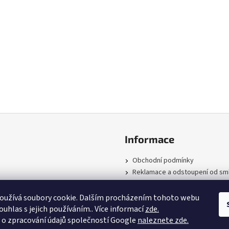
Informace
Obchodní podmínky
Reklamace a odstoupení od sm
Podmínky ochrany osobních úd
Zpětný odběr
oužívá soubory cookie. Dalším procházením tohoto webu
Kontakty
ouhlas s jejich používáním.. Více informací
zde.
 o zpracování údajů společností Google
naleznete zde.