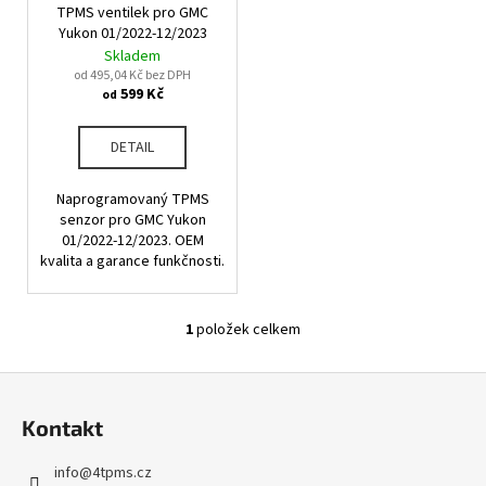
u
TPMS ventilek pro GMC
o
a
k
Yukon 01/2022-12/2023
d
j
Skladem
t
u
od 495,04 Kč bez DPH
í
ů
599 Kč
od
k
t
t
?
DETAIL
ů
Naprogramovaný TPMS
senzor pro GMC Yukon
01/2022-12/2023. OEM
HLEDAT
kvalita a garance funkčnosti.
1
položek celkem
O
D
v
o
Z
l
p
á
á
o
Kontakt
d
p
r
a
u
a
info
@
4tpms.cz
c