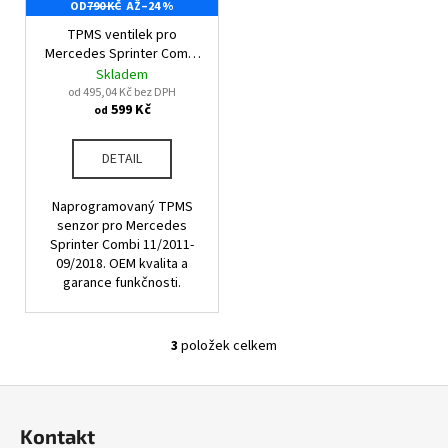
č
OD
790 KČ
AŽ
–24 %
u
TPMS ventilek pro
j
Mercedes Sprinter Combi
e
11/2011-09/2018
Skladem
m
od 495,04 Kč bez DPH
599 Kč
e
od
DETAIL
Naprogramovaný TPMS
senzor pro Mercedes
Sprinter Combi 11/2011-
09/2018. OEM kvalita a
garance funkčnosti.
3
položek celkem
O
v
Z
l
á
á
Kontakt
d