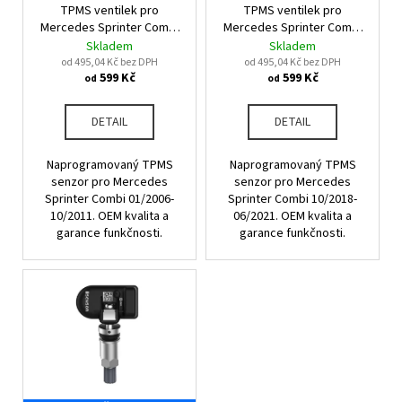
u
TPMS ventilek pro
TPMS ventilek pro
o
a
k
Mercedes Sprinter Combi
Mercedes Sprinter Combi
d
j
01/2006-10/2011
10/2018-06/2021
Skladem
Skladem
t
u
od 495,04 Kč bez DPH
od 495,04 Kč bez DPH
í
ů
599 Kč
599 Kč
od
od
k
t
t
?
DETAIL
DETAIL
ů
Naprogramovaný TPMS
Naprogramovaný TPMS
senzor pro Mercedes
senzor pro Mercedes
Sprinter Combi 01/2006-
Sprinter Combi 10/2018-
HLEDAT
10/2011. OEM kvalita a
06/2021. OEM kvalita a
garance funkčnosti.
garance funkčnosti.
D
o
p
o
r
u