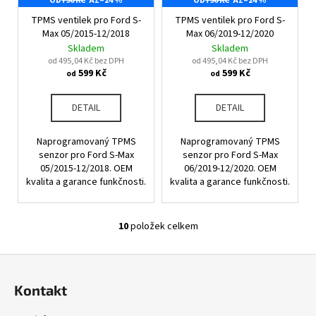
OD
790 KČ
AŽ
–24 %
OD
790 KČ
AŽ
–24 %
TPMS ventilek pro Ford S-
TPMS ventilek pro Ford S-
Max 05/2015-12/2018
Max 06/2019-12/2020
Skladem
Skladem
od 495,04 Kč bez DPH
od 495,04 Kč bez DPH
599 Kč
599 Kč
od
od
DETAIL
DETAIL
Naprogramovaný TPMS
Naprogramovaný TPMS
senzor pro Ford S-Max
senzor pro Ford S-Max
05/2015-12/2018. OEM
06/2019-12/2020. OEM
kvalita a garance funkčnosti.
kvalita a garance funkčnosti.
10
položek celkem
O
v
Z
l
á
á
Kontakt
d
p
a