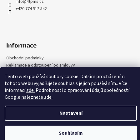
a
info
@
4tpms.cz
c
t
+420 774 512 542
í
í
p
r
v
k
Informace
y
v
Obchodní podmínky
ý
Reklamace a odstoupení od smlouvy
p
Podmínky ochrany osobních údajů
i
Tento web používá soubory cookie. Dalším procházením
Zpětný odběr
s
tohoto webu vyjadřujete souhlas s jejich používáním.. Více
u
Kontakty
informací
zde.
Podrobnosti o zpracování údajů společností
Google
naleznete zde.
Vytvořil Shoptet
Nastavení
Copyright 2026
4tpms.cz
. Všechna práva vyhrazena.
Upravit
nastavení cookies
Souhlasím