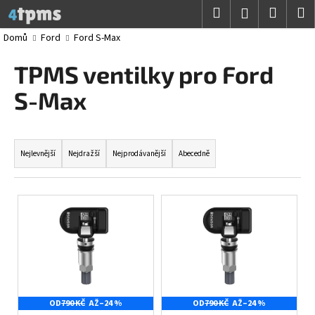
K
Přejít
Hledat
Nákup
M
Přihlášení
na
o
obsah
Zpět
Zpět
košík
Domů
Ford
Ford S-Max
š
í
TPMS ventilky pro Ford
C
k
o
S-Max
p
o
Ř
t
a
Nejlevnější
Nejdražší
Nejprodávanější
Abecedně
ř
z
e
e
V
b
n
ý
u
í
p
j
p
i
e
r
s
t
o
p
e
d
OD
790 KČ
AŽ
–24 %
OD
790 KČ
AŽ
–24 %
r
n