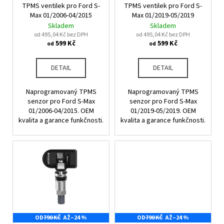
u
TPMS ventilek pro Ford S-
TPMS ventilek pro Ford S-
o
a
k
Max 01/2006-04/2015
Max 01/2019-05/2019
d
j
Skladem
Skladem
t
u
od 495,04 Kč bez DPH
od 495,04 Kč bez DPH
í
ů
599 Kč
599 Kč
od
od
k
t
t
?
DETAIL
DETAIL
ů
Naprogramovaný TPMS
Naprogramovaný TPMS
senzor pro Ford S-Max
senzor pro Ford S-Max
01/2006-04/2015. OEM
01/2019-05/2019. OEM
HLEDAT
kvalita a garance funkčnosti.
kvalita a garance funkčnosti.
D
o
p
o
r
u
OD
790 KČ
AŽ
–24 %
OD
790 KČ
AŽ
–24 %