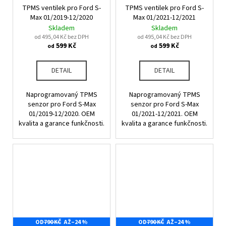
č
TPMS ventilek pro Ford S-
TPMS ventilek pro Ford S-
u
Max 01/2019-12/2020
Max 01/2021-12/2021
j
Skladem
Skladem
e
od 495,04 Kč bez DPH
od 495,04 Kč bez DPH
m
599 Kč
599 Kč
od
od
e
DETAIL
DETAIL
Naprogramovaný TPMS
Naprogramovaný TPMS
senzor pro Ford S-Max
senzor pro Ford S-Max
01/2019-12/2020. OEM
01/2021-12/2021. OEM
kvalita a garance funkčnosti.
kvalita a garance funkčnosti.
OD
790 KČ
AŽ
–24 %
OD
790 KČ
AŽ
–24 %