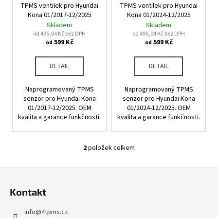
u
TPMS ventilek pro Hyundai
TPMS ventilek pro Hyundai
o
a
k
Kona 01/2017-12/2025
Kona 01/2024-12/2025
d
j
Skladem
Skladem
t
u
od 495,04 Kč bez DPH
od 495,04 Kč bez DPH
í
ů
599 Kč
599 Kč
od
od
k
t
t
?
DETAIL
DETAIL
ů
Naprogramovaný TPMS
Naprogramovaný TPMS
senzor pro Hyundai Kona
senzor pro Hyundai Kona
01/2017-12/2025. OEM
01/2024-12/2025. OEM
HLEDAT
kvalita a garance funkčnosti.
kvalita a garance funkčnosti.
2
položek celkem
O
D
v
o
Z
l
p
á
á
o
Kontakt
d
p
r
a
u
a
info
@
4tpms.cz
c