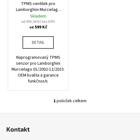
u
TPMS ventilek pro
o
a
k
Lamborghini Murcielago
d
j
01/2002-12/2015
Skladem
t
u
od 495,04 Kč bez DPH
í
ů
599 Kč
od
k
t
t
?
DETAIL
ů
Naprogramovaný TPMS
senzor pro Lamborghini
Murcielago 01/2002-12/2015.
HLEDAT
OEM kvalita a garance
funkčnosti.
D
1
položek celkem
O
o
v
p
Z
l
o
á
á
r
Kontakt
d
p
u
a