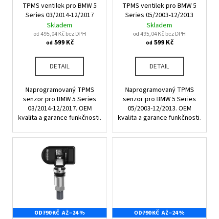
u
TPMS ventilek pro BMW 5
TPMS ventilek pro BMW 5
o
a
k
Series 03/2014-12/2017
Series 05/2003-12/2013
d
j
Skladem
Skladem
t
u
od 495,04 Kč bez DPH
od 495,04 Kč bez DPH
í
ů
599 Kč
599 Kč
od
od
k
t
t
?
DETAIL
DETAIL
ů
Naprogramovaný TPMS
Naprogramovaný TPMS
senzor pro BMW 5 Series
senzor pro BMW 5 Series
03/2014-12/2017. OEM
05/2003-12/2013. OEM
HLEDAT
kvalita a garance funkčnosti.
kvalita a garance funkčnosti.
D
o
p
o
r
u
OD
790 KČ
AŽ
–24 %
OD
790 KČ
AŽ
–24 %