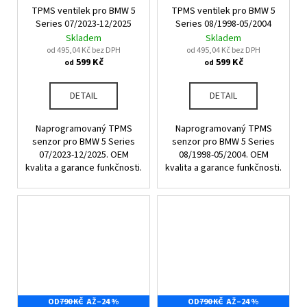
č
TPMS ventilek pro BMW 5
TPMS ventilek pro BMW 5
u
Series 07/2023-12/2025
Series 08/1998-05/2004
j
Skladem
Skladem
e
od 495,04 Kč bez DPH
od 495,04 Kč bez DPH
m
599 Kč
599 Kč
od
od
e
DETAIL
DETAIL
Naprogramovaný TPMS
Naprogramovaný TPMS
senzor pro BMW 5 Series
senzor pro BMW 5 Series
07/2023-12/2025. OEM
08/1998-05/2004. OEM
kvalita a garance funkčnosti.
kvalita a garance funkčnosti.
OD
790 KČ
AŽ
–24 %
OD
790 KČ
AŽ
–24 %