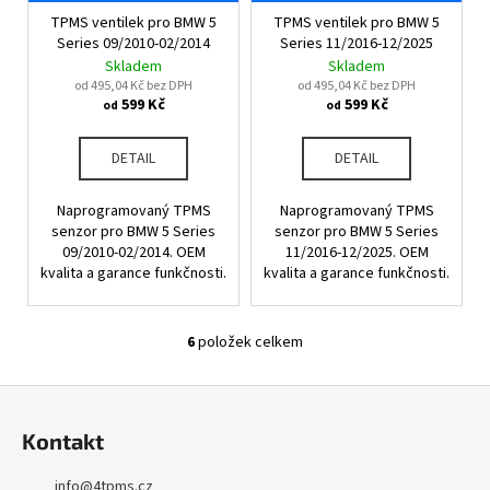
TPMS ventilek pro BMW 5
TPMS ventilek pro BMW 5
Series 09/2010-02/2014
Series 11/2016-12/2025
Skladem
Skladem
od 495,04 Kč bez DPH
od 495,04 Kč bez DPH
599 Kč
599 Kč
od
od
DETAIL
DETAIL
Naprogramovaný TPMS
Naprogramovaný TPMS
senzor pro BMW 5 Series
senzor pro BMW 5 Series
09/2010-02/2014. OEM
11/2016-12/2025. OEM
kvalita a garance funkčnosti.
kvalita a garance funkčnosti.
6
položek celkem
O
v
Z
l
á
á
Kontakt
d
p
a
a
info
@
4tpms.cz