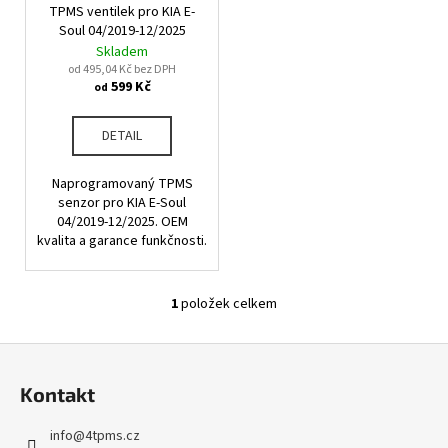
u
TPMS ventilek pro KIA E-
o
a
k
Soul 04/2019-12/2025
d
j
Skladem
t
u
od 495,04 Kč bez DPH
í
ů
599 Kč
od
k
t
t
?
DETAIL
ů
Naprogramovaný TPMS
senzor pro KIA E-Soul
04/2019-12/2025. OEM
HLEDAT
kvalita a garance funkčnosti.
1
položek celkem
O
D
v
o
Z
l
p
á
á
o
Kontakt
d
p
r
a
u
a
info
@
4tpms.cz
c