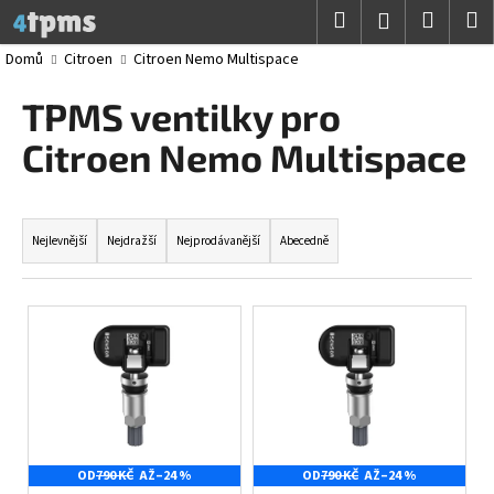
K
Přejít
Hledat
Nákup
M
Přihlášení
na
o
obsah
Zpět
Zpět
košík
Domů
Citroen
Citroen Nemo Multispace
š
í
TPMS ventilky pro
C
k
o
Citroen Nemo Multispace
p
o
Ř
t
a
Nejlevnější
Nejdražší
Nejprodávanější
Abecedně
ř
z
e
e
V
b
n
ý
u
í
p
j
p
i
e
r
s
t
o
p
e
d
OD
790 KČ
AŽ
–24 %
OD
790 KČ
AŽ
–24 %
r
n