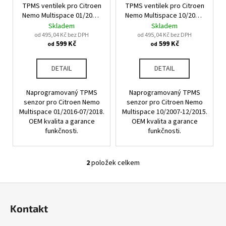
u
TPMS ventilek pro Citroen
TPMS ventilek pro Citroen
o
a
k
Nemo Multispace 01/2016-
Nemo Multispace 10/2007-
d
j
07/2018
12/2015
Skladem
Skladem
t
u
od 495,04 Kč bez DPH
od 495,04 Kč bez DPH
í
ů
599 Kč
599 Kč
od
od
k
t
t
?
DETAIL
DETAIL
ů
Naprogramovaný TPMS
Naprogramovaný TPMS
senzor pro Citroen Nemo
senzor pro Citroen Nemo
Multispace 01/2016-07/2018.
Multispace 10/2007-12/2015.
HLEDAT
OEM kvalita a garance
OEM kvalita a garance
funkčnosti.
funkčnosti.
D
2
položek celkem
O
o
v
p
Z
l
o
á
á
r
Kontakt
d
p
u
a