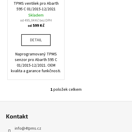
u
TPMS ventilek pro Abarth
o
a
k
595 C 01/2015-12/2021
d
j
Skladem
t
u
od 495,04 Kč bez DPH
í
ů
599 Kč
od
k
t
t
?
DETAIL
ů
Naprogramovaný TPMS
senzor pro Abarth 595 C
01/2015-12/2021. OEM
HLEDAT
kvalita a garance funkčnosti.
1
položek celkem
O
D
v
o
Z
l
p
á
á
o
Kontakt
d
p
r
a
u
a
info
@
4tpms.cz
c