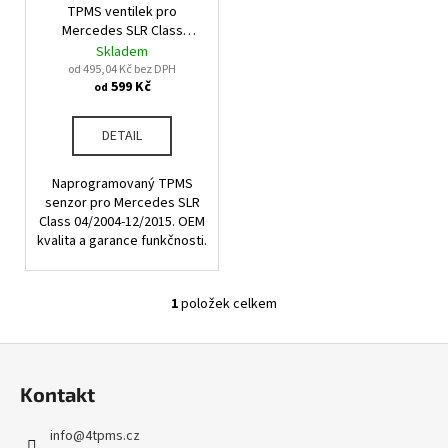
u
TPMS ventilek pro
o
a
k
Mercedes SLR Class
d
j
04/2004-12/2015
Skladem
t
u
od 495,04 Kč bez DPH
í
ů
599 Kč
od
k
t
t
?
DETAIL
ů
Naprogramovaný TPMS
senzor pro Mercedes SLR
Class 04/2004-12/2015. OEM
HLEDAT
kvalita a garance funkčnosti.
1
položek celkem
O
D
v
o
Z
l
p
á
á
o
Kontakt
d
p
r
a
u
a
info
@
4tpms.cz
c