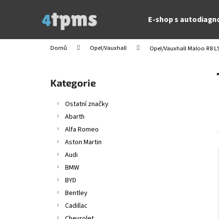
K
Přejít
na
o
E-shop s autodiagn
obsah
Zpět
Zpět
š
do
do
í
Domů
Opel/Vauxhall
Opel/Vauxhall Maloo R8 L
obchodu
obchodu
k
P
o
Přeskočit
Kategorie
s
kategorie
t
Ostatní značky
r
Abarth
a
Alfa Romeo
n
Aston Martin
n
Audi
í
BMW
p
BYD
a
Bentley
n
Cadillac
e
Chevrolet