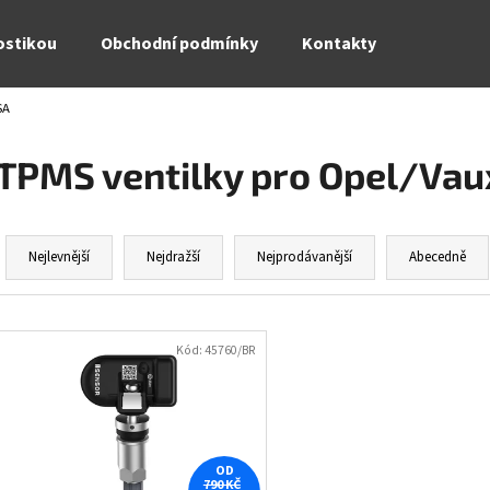
ostikou
Obchodní podmínky
Kontakty
SA
Co potřebujete najít?
TPMS ventilky pro Opel/Vau
HLEDAT
Ř
a
Nejlevnější
Nejdražší
Nejprodávanější
Abecedně
z
Doporučujeme
e
V
n
ý
Kód:
45760/BR
í
p
p
i
r
s
o
p
OD
d
790 KČ