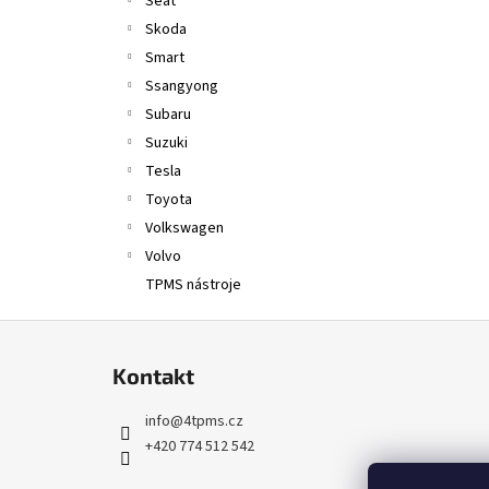
Seat
Skoda
Smart
Ssangyong
Subaru
Suzuki
Tesla
Toyota
Volkswagen
Volvo
TPMS nástroje
Z
á
Kontakt
p
a
info
@
4tpms.cz
t
+420 774 512 542
í