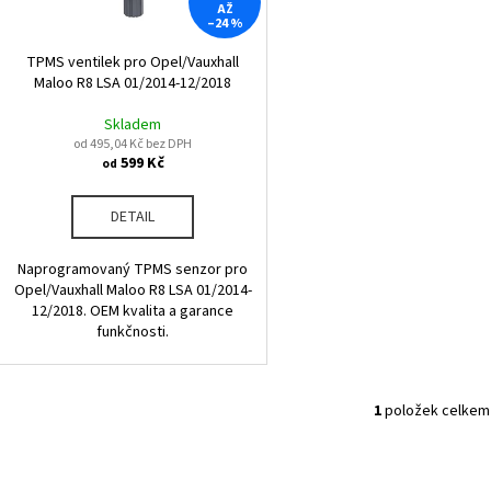
r
AŽ
u
–24 %
o
k
d
TPMS ventilek pro Opel/Vauxhall
t
Maloo R8 LSA 01/2014-12/2018
u
ů
k
Skladem
od 495,04 Kč bez DPH
t
599 Kč
od
ů
DETAIL
Naprogramovaný TPMS senzor pro
Opel/Vauxhall Maloo R8 LSA 01/2014-
12/2018. OEM kvalita a garance
funkčnosti.
1
položek celkem
O
v
l