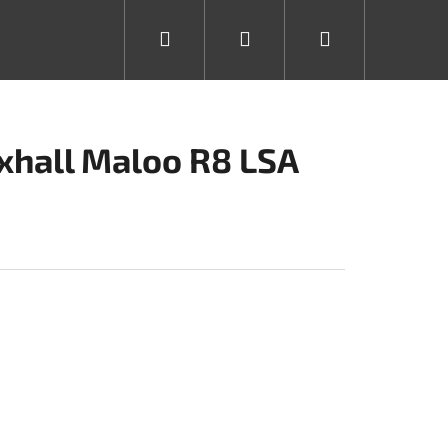
Hledat
Přihlášení
Nákupní
košík
xhall Maloo R8 LSA