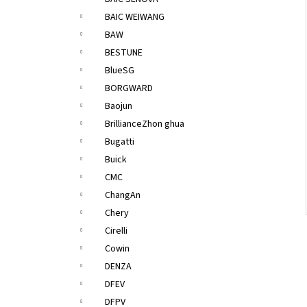
l
BAIC WEIWANG
BAW
BESTUNE
BlueSG
BORGWARD
Baojun
BrillianceZhon ghua
Bugatti
Buick
CMC
ChangAn
Chery
Cirelli
Cowin
DENZA
DFEV
DFPV