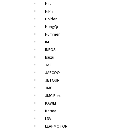
Haval
HiPhi
Holden
HongQi
Hummer
IM
INEOS
Isuzu
JAC
JAECOO
JETOUR
JMC
JMC Ford
KAWEI
Karma
LDV
LEAPMOTOR