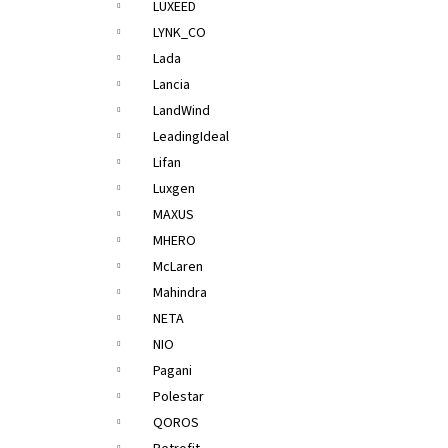
LUXEED
LYNK_CO
Lada
Lancia
LandWind
LeadingIdeal
Lifan
Luxgen
MAXUS
MHERO
McLaren
Mahindra
NETA
NIO
Pagani
Polestar
QOROS