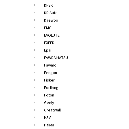
DFSK
DR Auto
Daewoo
EMC
EVOLUTE
EXEED
Epai
FAWDAIHATSU
Fawmc
Fengon
Fisker
Forthing
Foton
Geely
GreatWall
HSV
HaiMa