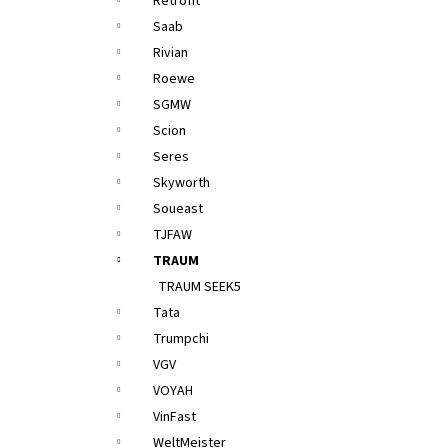
Retrofit
Saab
Rivian
Roewe
SGMW
Scion
Seres
Skyworth
Soueast
TJFAW
TRAUM
TRAUM SEEK5
Tata
Trumpchi
VGV
VOYAH
VinFast
WeltMeister