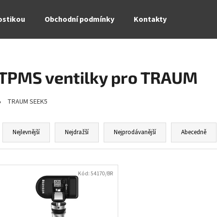
ostikou
Obchodní podmínky
Kontakty
Co potřebujete najít?
TPMS ventilky pro TRAUM
HLEDAT
TRAUM SEEK5
Ř
a
Doporučujeme
Nejlevnější
Nejdražší
Nejprodávanější
Abecedně
z
e
V
n
ý
Kód:
54170/BR
í
p
p
i
r
s