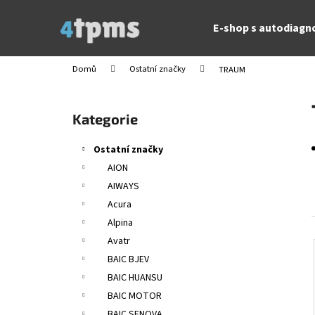
K
Přejít
na
o
E-shop s autodiagn
obsah
Zpět
Zpět
š
do
do
í
Domů
Ostatní značky
TRAUM
obchodu
obchodu
k
P
o
Přeskočit
Kategorie
s
kategorie
t
Ostatní značky
r
AION
a
AIWAYS
n
Acura
n
Alpina
í
Avatr
p
BAIC BJEV
a
BAIC HUANSU
n
BAIC MOTOR
e
BAIC SENOVA