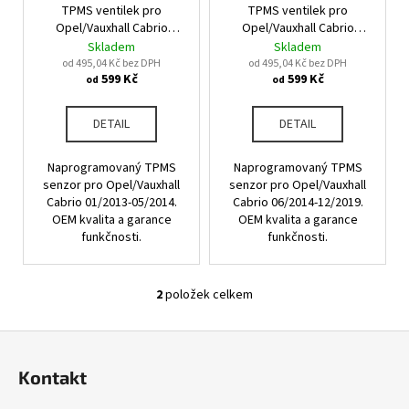
u
TPMS ventilek pro
TPMS ventilek pro
o
a
k
Opel/Vauxhall Cabrio
Opel/Vauxhall Cabrio
d
j
01/2013-05/2014
06/2014-12/2019
Skladem
Skladem
t
u
od 495,04 Kč bez DPH
od 495,04 Kč bez DPH
í
ů
599 Kč
599 Kč
od
od
k
t
t
?
DETAIL
DETAIL
ů
Naprogramovaný TPMS
Naprogramovaný TPMS
senzor pro Opel/Vauxhall
senzor pro Opel/Vauxhall
Cabrio 01/2013-05/2014.
Cabrio 06/2014-12/2019.
HLEDAT
OEM kvalita a garance
OEM kvalita a garance
funkčnosti.
funkčnosti.
D
2
položek celkem
O
o
v
p
Z
l
o
á
á
r
Kontakt
d
p
u
a