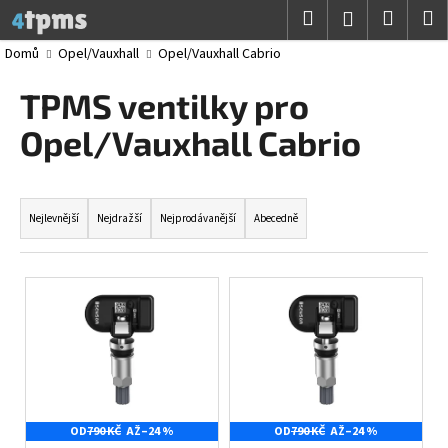
K
Přejít
Hledat
Nákup
M
Přihlášení
na
o
obsah
Zpět
Zpět
košík
Domů
Opel/Vauxhall
Opel/Vauxhall Cabrio
š
í
TPMS ventilky pro
C
k
o
Opel/Vauxhall Cabrio
p
o
Ř
t
a
Nejlevnější
Nejdražší
Nejprodávanější
Abecedně
ř
z
e
e
V
b
n
ý
u
í
p
j
p
i
e
r
s
t
o
p
e
d
OD
790 KČ
AŽ
–24 %
OD
790 KČ
AŽ
–24 %
r
n