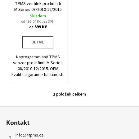
u
TPMS ventilek pro Infiniti
o
a
k
M Series 08/2010-12/2015
d
j
Skladem
t
u
od 495,04 Kč bez DPH
í
ů
599 Kč
od
k
t
t
?
DETAIL
ů
Naprogramovaný TPMS
senzor pro Infiniti M Series
08/2010-12/2015. OEM
HLEDAT
kvalita a garance funkčnosti.
1
položek celkem
O
D
v
o
Z
l
p
á
á
o
Kontakt
d
p
r
a
u
a
info
@
4tpms.cz
c