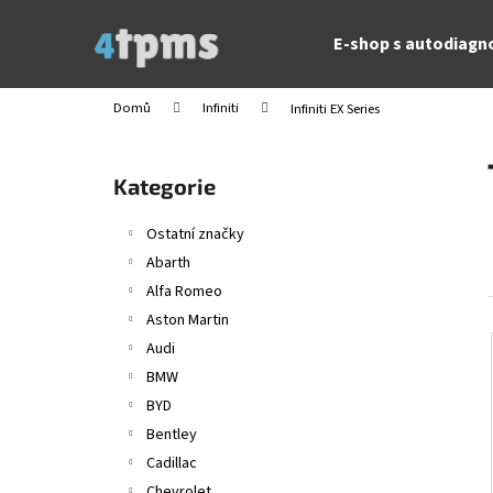
K
Přejít
na
o
E-shop s autodiagn
obsah
Zpět
Zpět
š
do
do
í
Domů
Infiniti
Infiniti EX Series
obchodu
obchodu
k
P
o
Přeskočit
Kategorie
s
kategorie
t
Ostatní značky
r
Abarth
a
Alfa Romeo
n
Aston Martin
n
Audi
í
BMW
p
BYD
a
Bentley
n
Cadillac
e
Chevrolet