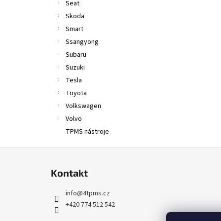
Seat
Skoda
Smart
Ssangyong
Subaru
Suzuki
Tesla
Toyota
Volkswagen
Volvo
TPMS nástroje
Z
á
Kontakt
p
a
info
@
4tpms.cz
t
+420 774 512 542
í