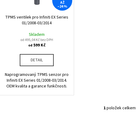
r
AŽ
u
–24 %
o
k
d
TPMS ventilek pro Infiniti EX Series
t
01/2008-03/2014
u
ů
k
Skladem
od 495,04 Kč bez DPH
t
599 Kč
od
ů
DETAIL
Naprogramovaný TPMS senzor pro
Infiniti EX Series 01/2008-03/2014.
OEM kvalita a garance funkčnosti.
1
položek celkem
O
v
l
á