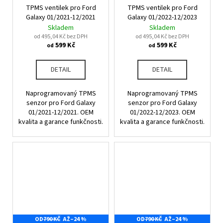
č
TPMS ventilek pro Ford
TPMS ventilek pro Ford
u
Galaxy 01/2021-12/2021
Galaxy 01/2022-12/2023
j
Skladem
Skladem
e
od 495,04 Kč bez DPH
od 495,04 Kč bez DPH
m
599 Kč
599 Kč
od
od
e
DETAIL
DETAIL
Naprogramovaný TPMS
Naprogramovaný TPMS
senzor pro Ford Galaxy
senzor pro Ford Galaxy
01/2021-12/2021. OEM
01/2022-12/2023. OEM
kvalita a garance funkčnosti.
kvalita a garance funkčnosti.
OD
790 KČ
AŽ
–24 %
OD
790 KČ
AŽ
–24 %