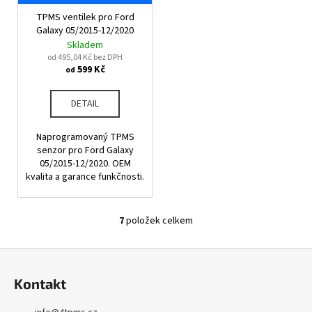
TPMS ventilek pro Ford
Galaxy 05/2015-12/2020
Skladem
od 495,04 Kč bez DPH
599 Kč
od
DETAIL
Naprogramovaný TPMS
senzor pro Ford Galaxy
05/2015-12/2020. OEM
kvalita a garance funkčnosti.
7
položek celkem
O
v
Z
l
á
á
Kontakt
d
p
a
a