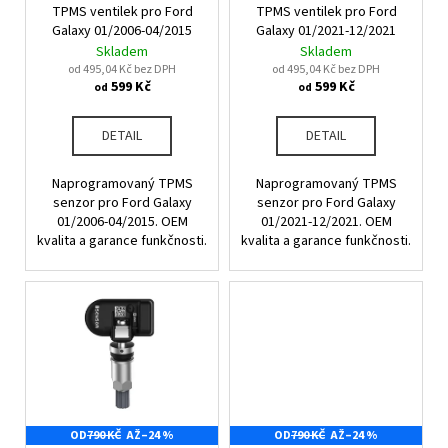
u
TPMS ventilek pro Ford
TPMS ventilek pro Ford
o
a
k
Galaxy 01/2006-04/2015
Galaxy 01/2021-12/2021
d
j
Skladem
Skladem
t
u
od 495,04 Kč bez DPH
od 495,04 Kč bez DPH
í
ů
599 Kč
599 Kč
od
od
k
t
t
?
DETAIL
DETAIL
ů
Naprogramovaný TPMS
Naprogramovaný TPMS
senzor pro Ford Galaxy
senzor pro Ford Galaxy
01/2006-04/2015. OEM
01/2021-12/2021. OEM
HLEDAT
kvalita a garance funkčnosti.
kvalita a garance funkčnosti.
D
o
p
o
r
u
OD
790 KČ
AŽ
–24 %
OD
790 KČ
AŽ
–24 %