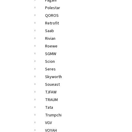
Pagani
Polestar
QOROS
Retrofit
Saab
Rivian
Roewe
SGMW
Scion
Seres
Skyworth
Soueast
TJFAW
TRAUM
Tata
Trumpchi
VGV
VOYAH