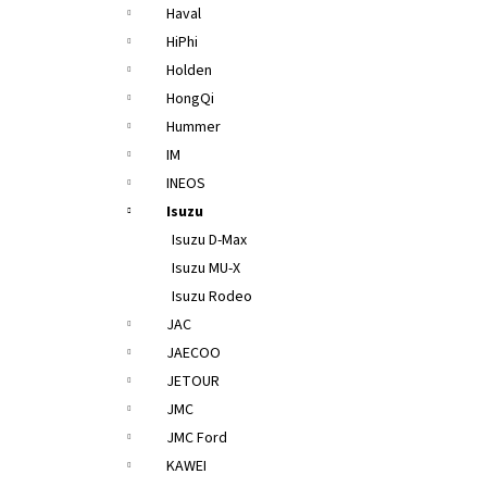
Haval
HiPhi
Holden
HongQi
Hummer
IM
INEOS
Isuzu
Isuzu D-Max
Isuzu MU-X
Isuzu Rodeo
JAC
JAECOO
JETOUR
JMC
JMC Ford
KAWEI