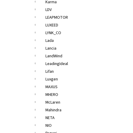
Karma
LDV
LEAPMOTOR
LUXEED
LYNK_CO
Lada
Lancia
LandWind
LeadingIdeal
Lifan
Luxgen
MAXUS
MHERO
McLaren
Mahindra
NETA
NIO