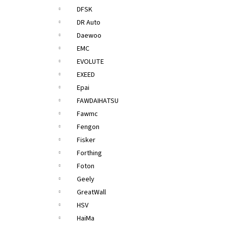
DFSK
DR Auto
Daewoo
EMC
EVOLUTE
EXEED
Epai
FAWDAIHATSU
Fawmc
Fengon
Fisker
Forthing
Foton
Geely
GreatWall
HSV
HaiMa