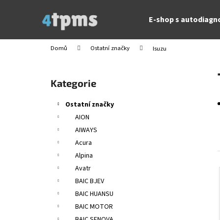
K
Přejít
na
o
E-shop s autodiagn
obsah
Zpět
Zpět
š
do
do
í
Domů
Ostatní značky
Isuzu
obchodu
obchodu
k
P
o
Přeskočit
Kategorie
s
kategorie
t
Ostatní značky
r
AION
a
AIWAYS
n
Acura
n
Alpina
í
Avatr
p
BAIC BJEV
a
BAIC HUANSU
n
BAIC MOTOR
e
BAIC SENOVA