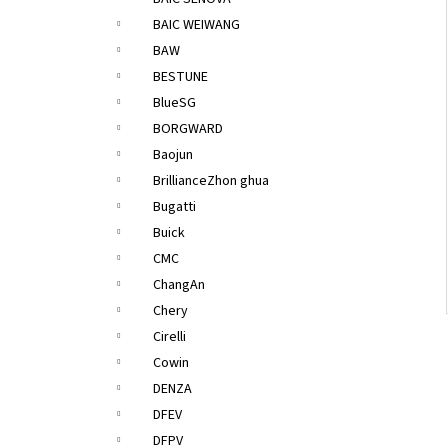
l
BAIC WEIWANG
BAW
BESTUNE
BlueSG
BORGWARD
Baojun
BrillianceZhon ghua
Bugatti
Buick
CMC
ChangAn
Chery
Cirelli
Cowin
DENZA
DFEV
DFPV