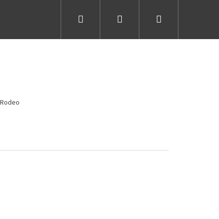
Hledat
Přihlášení
Nákupní
košík
 Rodeo