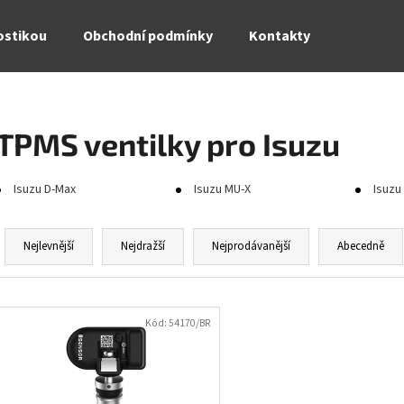
ostikou
Obchodní podmínky
Kontakty
Co potřebujete najít?
TPMS ventilky pro Isuzu
HLEDAT
Isuzu D-Max
Isuzu MU-X
Isuzu
Ř
a
Doporučujeme
Nejlevnější
Nejdražší
Nejprodávanější
Abecedně
z
e
V
n
ý
Kód:
54170/BR
í
p
p
i
r
s