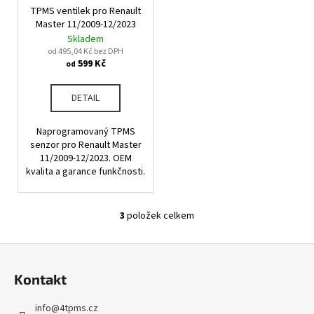
č
TPMS ventilek pro Renault
u
Master 11/2009-12/2023
j
Skladem
e
od 495,04 Kč bez DPH
m
599 Kč
od
e
DETAIL
Naprogramovaný TPMS
senzor pro Renault Master
11/2009-12/2023. OEM
kvalita a garance funkčnosti.
3
položek celkem
O
v
Z
l
á
á
Kontakt
d
p
a
a
info
@
4tpms.cz