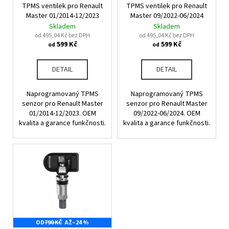
u
TPMS ventilek pro Renault
TPMS ventilek pro Renault
o
a
k
Master 01/2014-12/2023
Master 09/2022-06/2024
d
j
Skladem
Skladem
t
u
od 495,04 Kč bez DPH
od 495,04 Kč bez DPH
í
ů
599 Kč
599 Kč
od
od
k
t
t
?
DETAIL
DETAIL
ů
Naprogramovaný TPMS
Naprogramovaný TPMS
senzor pro Renault Master
senzor pro Renault Master
01/2014-12/2023. OEM
09/2022-06/2024. OEM
HLEDAT
kvalita a garance funkčnosti.
kvalita a garance funkčnosti.
D
o
p
o
r
u
OD
790 KČ
AŽ
–24 %