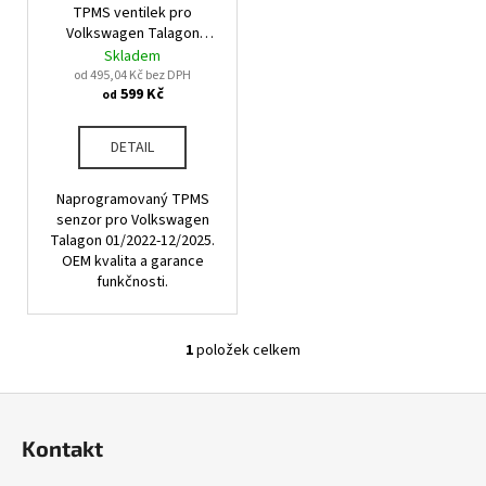
u
TPMS ventilek pro
o
a
k
Volkswagen Talagon
d
j
01/2022-12/2025
Skladem
t
u
od 495,04 Kč bez DPH
í
ů
599 Kč
od
k
t
t
?
DETAIL
ů
Naprogramovaný TPMS
senzor pro Volkswagen
Talagon 01/2022-12/2025.
HLEDAT
OEM kvalita a garance
funkčnosti.
D
1
položek celkem
O
o
v
p
Z
l
o
á
á
r
Kontakt
d
p
u
a