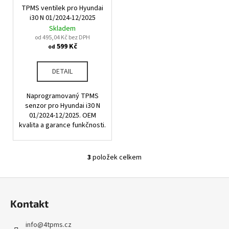
č
TPMS ventilek pro Hyundai
u
i30 N 01/2024-12/2025
j
Skladem
e
od 495,04 Kč bez DPH
m
599 Kč
od
e
DETAIL
Naprogramovaný TPMS
senzor pro Hyundai i30 N
01/2024-12/2025. OEM
kvalita a garance funkčnosti.
3
položek celkem
O
v
Z
l
á
á
Kontakt
d
p
a
a
info
@
4tpms.cz