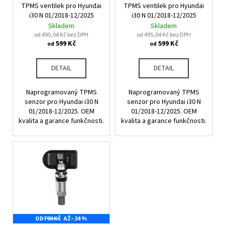
u
TPMS ventilek pro Hyundai
TPMS ventilek pro Hyundai
o
a
k
i30 N 01/2018-12/2025
i30 N 01/2018-12/2025
d
j
Skladem
Skladem
t
u
od 495,04 Kč bez DPH
od 495,04 Kč bez DPH
í
ů
599 Kč
599 Kč
od
od
k
t
t
?
DETAIL
DETAIL
ů
Naprogramovaný TPMS
Naprogramovaný TPMS
senzor pro Hyundai i30 N
senzor pro Hyundai i30 N
01/2018-12/2025. OEM
01/2018-12/2025. OEM
HLEDAT
kvalita a garance funkčnosti.
kvalita a garance funkčnosti.
D
o
p
o
r
u
OD
790 KČ
AŽ
–24 %