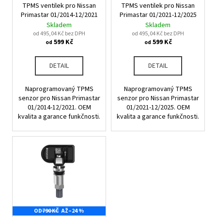
u
TPMS ventilek pro Nissan
TPMS ventilek pro Nissan
o
a
k
Primastar 01/2014-12/2021
Primastar 01/2021-12/2025
d
j
Skladem
Skladem
t
u
od 495,04 Kč bez DPH
od 495,04 Kč bez DPH
í
ů
599 Kč
599 Kč
od
od
k
t
t
?
DETAIL
DETAIL
ů
Naprogramovaný TPMS
Naprogramovaný TPMS
senzor pro Nissan Primastar
senzor pro Nissan Primastar
01/2014-12/2021. OEM
01/2021-12/2025. OEM
HLEDAT
kvalita a garance funkčnosti.
kvalita a garance funkčnosti.
D
o
p
o
r
u
OD
790 KČ
AŽ
–24 %