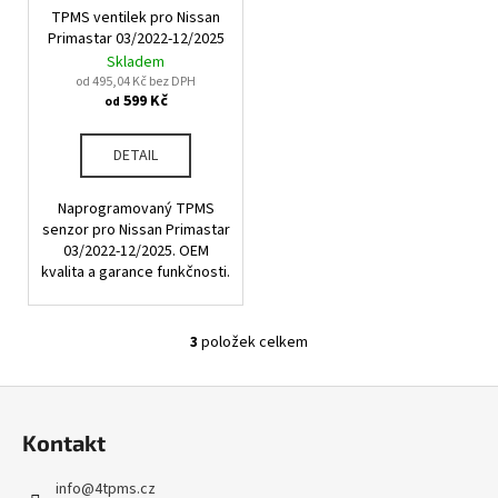
č
TPMS ventilek pro Nissan
u
Primastar 03/2022-12/2025
j
Skladem
e
od 495,04 Kč bez DPH
m
599 Kč
od
e
DETAIL
Naprogramovaný TPMS
senzor pro Nissan Primastar
03/2022-12/2025. OEM
kvalita a garance funkčnosti.
3
položek celkem
O
v
Z
l
á
á
Kontakt
d
p
a
a
info
@
4tpms.cz