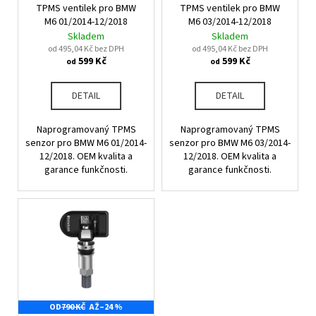
u
TPMS ventilek pro BMW
TPMS ventilek pro BMW
o
a
k
M6 01/2014-12/2018
M6 03/2014-12/2018
d
j
Skladem
Skladem
t
u
od 495,04 Kč bez DPH
od 495,04 Kč bez DPH
í
ů
599 Kč
599 Kč
od
od
k
t
t
?
DETAIL
DETAIL
ů
Naprogramovaný TPMS
Naprogramovaný TPMS
senzor pro BMW M6 01/2014-
senzor pro BMW M6 03/2014-
12/2018. OEM kvalita a
12/2018. OEM kvalita a
HLEDAT
garance funkčnosti.
garance funkčnosti.
D
o
p
o
r
u
OD
790 KČ
AŽ
–24 %