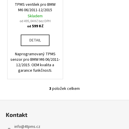
č
TPMS ventilek pro BMW
u
M6 06/2011-12/2015
j
Skladem
e
od 495,04 Kč bez DPH
m
599 Kč
od
e
DETAIL
Naprogramovaný TPMS
senzor pro BMW M6 06/2011-
12/2015. OEM kvalita a
garance funkčnosti.
3
položek celkem
O
v
Z
l
á
á
Kontakt
d
p
a
a
info
@
4tpms.cz