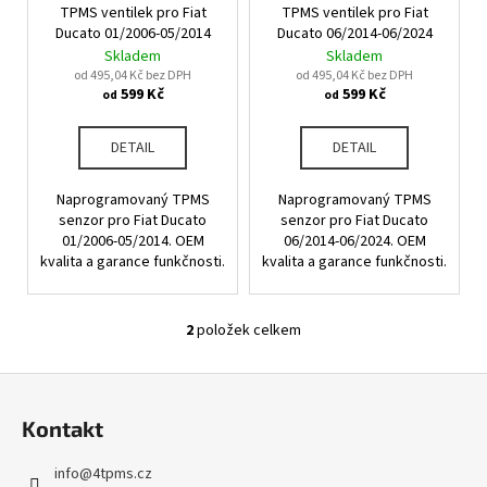
u
TPMS ventilek pro Fiat
TPMS ventilek pro Fiat
o
a
k
Ducato 01/2006-05/2014
Ducato 06/2014-06/2024
d
j
Skladem
Skladem
t
u
od 495,04 Kč bez DPH
od 495,04 Kč bez DPH
í
ů
599 Kč
599 Kč
od
od
k
t
t
?
DETAIL
DETAIL
ů
Naprogramovaný TPMS
Naprogramovaný TPMS
senzor pro Fiat Ducato
senzor pro Fiat Ducato
01/2006-05/2014. OEM
06/2014-06/2024. OEM
HLEDAT
kvalita a garance funkčnosti.
kvalita a garance funkčnosti.
2
položek celkem
O
D
v
o
Z
l
p
á
á
o
Kontakt
d
p
r
a
u
a
info
@
4tpms.cz
c