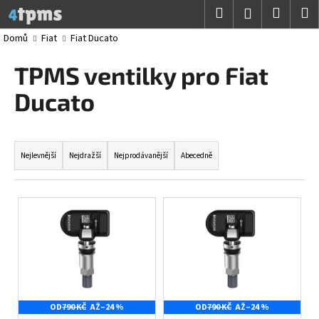
K
Přejít
Hledat
Nákup
M
Přihlášení
na
o
obsah
Zpět
Zpět
košík
Domů
Fiat
Fiat Ducato
š
í
TPMS ventilky pro Fiat
C
k
o
Ducato
p
o
Ř
t
a
Nejlevnější
Nejdražší
Nejprodávanější
Abecedně
ř
z
e
e
V
b
n
ý
u
í
p
j
p
i
e
r
s
t
o
p
e
d
OD
790 KČ
AŽ
–24 %
OD
790 KČ
AŽ
–24 %
r
n