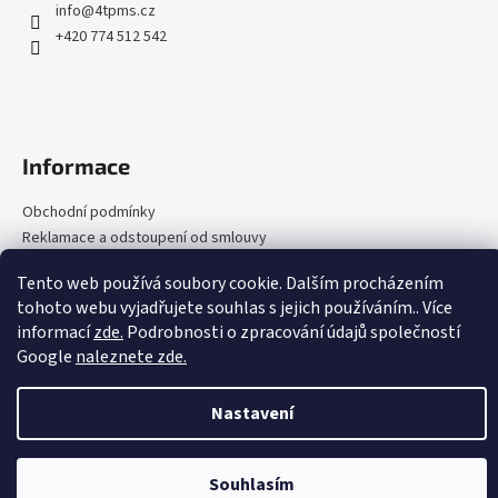
a
info
@
4tpms.cz
c
t
+420 774 512 542
í
í
p
r
v
k
Informace
y
v
Obchodní podmínky
ý
Reklamace a odstoupení od smlouvy
p
Podmínky ochrany osobních údajů
i
Tento web používá soubory cookie. Dalším procházením
Zpětný odběr
s
tohoto webu vyjadřujete souhlas s jejich používáním.. Více
u
Kontakty
informací
zde.
Podrobnosti o zpracování údajů společností
Google
naleznete zde.
Vytvořil Shoptet
Nastavení
Copyright 2026
4tpms.cz
. Všechna práva vyhrazena.
Upravit
nastavení cookies
Souhlasím