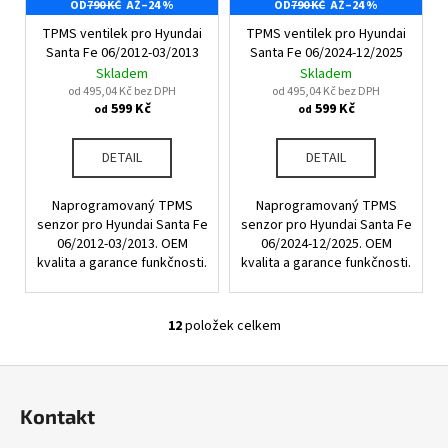
OD
790 KČ
AŽ
–24 %
OD
790 KČ
AŽ
–24 %
TPMS ventilek pro Hyundai
TPMS ventilek pro Hyundai
Santa Fe 06/2012-03/2013
Santa Fe 06/2024-12/2025
Skladem
Skladem
od 495,04 Kč bez DPH
od 495,04 Kč bez DPH
599 Kč
599 Kč
od
od
DETAIL
DETAIL
Naprogramovaný TPMS
Naprogramovaný TPMS
senzor pro Hyundai Santa Fe
senzor pro Hyundai Santa Fe
06/2012-03/2013. OEM
06/2024-12/2025. OEM
kvalita a garance funkčnosti.
kvalita a garance funkčnosti.
12
položek celkem
O
v
Z
l
á
á
Kontakt
d
p
a