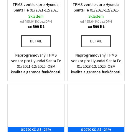
č
TPMS ventilek pro Hyundai
TPMS ventilek pro Hyundai
u
Santa Fe 01/2021-12/2025
Santa Fe 01/2023-12/2025
j
Skladem
Skladem
e
od 495,04 Kč bez DPH
od 495,04 Kč bez DPH
m
599 Kč
599 Kč
od
od
e
DETAIL
DETAIL
Naprogramovaný TPMS
Naprogramovaný TPMS
senzor pro Hyundai Santa Fe
senzor pro Hyundai Santa Fe
01/2021-12/2025. OEM
01/2023-12/2025. OEM
kvalita a garance funkčnosti.
kvalita a garance funkčnosti.
OD
790 KČ
AŽ
–24 %
OD
790 KČ
AŽ
–24 %