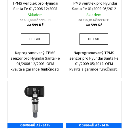
u
TPMS ventilek pro Hyundai
TPMS ventilek pro Hyundai
o
a
k
Santa Fe 01/2006-12/2008
Santa Fe 01/2009-05/2012
d
j
Skladem
Skladem
t
u
od 495,04 Kč bez DPH
od 495,04 Kč bez DPH
í
ů
599 Kč
599 Kč
od
od
k
t
t
?
DETAIL
DETAIL
ů
Naprogramovaný TPMS
Naprogramovaný TPMS
senzor pro Hyundai Santa Fe
senzor pro Hyundai Santa Fe
01/2006-12/2008. OEM
01/2009-05/2012. OEM
HLEDAT
kvalita a garance funkčnosti.
kvalita a garance funkčnosti.
D
o
p
o
r
u
OD
790 KČ
AŽ
–24 %
OD
790 KČ
AŽ
–24 %