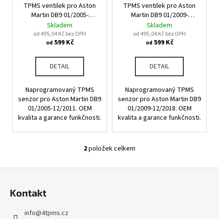
u
TPMS ventilek pro Aston
TPMS ventilek pro Aston
o
a
k
Martin DB9 01/2005-
Martin DB9 01/2009-
d
j
12/2011
12/2018
Skladem
Skladem
t
u
od 495,04 Kč bez DPH
od 495,04 Kč bez DPH
í
ů
599 Kč
599 Kč
od
od
k
t
t
?
DETAIL
DETAIL
ů
Naprogramovaný TPMS
Naprogramovaný TPMS
senzor pro Aston Martin DB9
senzor pro Aston Martin DB9
01/2005-12/2011. OEM
01/2009-12/2018. OEM
HLEDAT
kvalita a garance funkčnosti.
kvalita a garance funkčnosti.
2
položek celkem
O
D
v
o
Z
l
p
á
á
o
Kontakt
d
p
r
a
u
a
info
@
4tpms.cz
c