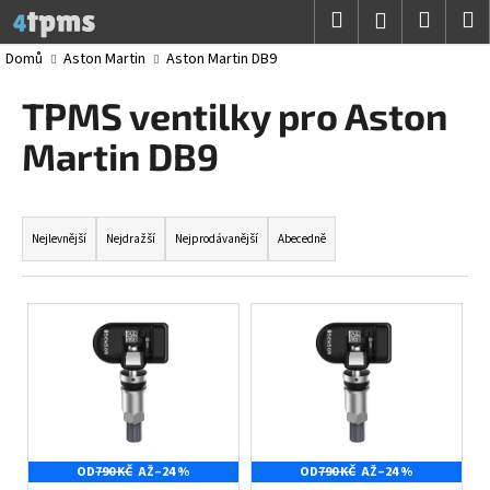
K
Přejít
Hledat
Nákup
M
Přihlášení
na
o
obsah
Zpět
Zpět
košík
Domů
Aston Martin
Aston Martin DB9
š
í
TPMS ventilky pro Aston
C
k
o
Martin DB9
p
o
Ř
t
a
Nejlevnější
Nejdražší
Nejprodávanější
Abecedně
ř
z
e
e
V
b
n
ý
u
í
p
j
p
i
e
r
s
t
o
p
e
d
OD
790 KČ
AŽ
–24 %
OD
790 KČ
AŽ
–24 %
r
n