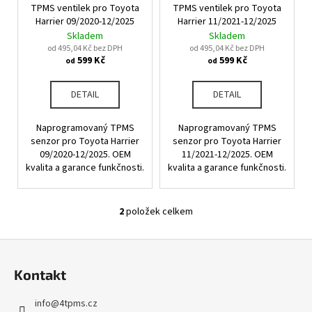
u
TPMS ventilek pro Toyota
TPMS ventilek pro Toyota
o
a
k
Harrier 09/2020-12/2025
Harrier 11/2021-12/2025
d
j
Skladem
Skladem
t
u
od 495,04 Kč bez DPH
od 495,04 Kč bez DPH
í
ů
599 Kč
599 Kč
od
od
k
t
t
?
DETAIL
DETAIL
ů
Naprogramovaný TPMS
Naprogramovaný TPMS
senzor pro Toyota Harrier
senzor pro Toyota Harrier
09/2020-12/2025. OEM
11/2021-12/2025. OEM
HLEDAT
kvalita a garance funkčnosti.
kvalita a garance funkčnosti.
2
položek celkem
O
D
v
o
Z
l
p
á
á
o
Kontakt
d
p
r
a
u
a
info
@
4tpms.cz
c