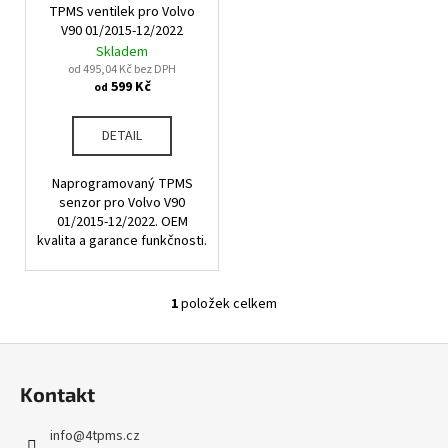
u
TPMS ventilek pro Volvo
o
a
k
V90 01/2015-12/2022
d
j
Skladem
t
u
od 495,04 Kč bez DPH
í
ů
599 Kč
od
k
t
t
?
DETAIL
ů
Naprogramovaný TPMS
senzor pro Volvo V90
01/2015-12/2022. OEM
HLEDAT
kvalita a garance funkčnosti.
1
položek celkem
O
D
v
o
Z
l
p
á
á
o
Kontakt
d
p
r
a
u
a
info
@
4tpms.cz
c