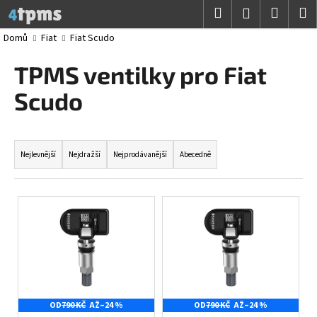
K
Přejít
Hledat
Nákup
M
Přihlášení
na
o
obsah
Zpět
Zpět
košík
Domů
Fiat
Fiat Scudo
š
í
TPMS ventilky pro Fiat
C
k
o
Scudo
p
o
Ř
t
a
Nejlevnější
Nejdražší
Nejprodávanější
Abecedně
ř
z
e
e
V
b
n
ý
u
í
p
j
p
i
e
r
s
t
o
p
e
d
OD
790 KČ
AŽ
–24 %
OD
790 KČ
AŽ
–24 %
r
n