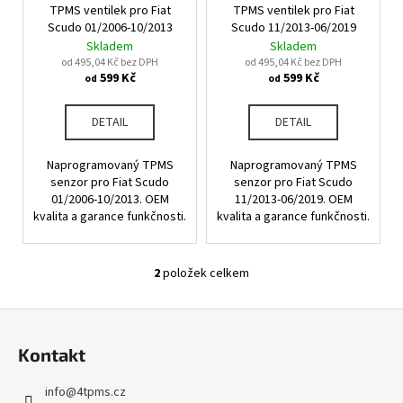
u
TPMS ventilek pro Fiat
TPMS ventilek pro Fiat
o
a
k
Scudo 01/2006-10/2013
Scudo 11/2013-06/2019
d
j
Skladem
Skladem
t
u
od 495,04 Kč bez DPH
od 495,04 Kč bez DPH
í
ů
599 Kč
599 Kč
od
od
k
t
t
?
DETAIL
DETAIL
ů
Naprogramovaný TPMS
Naprogramovaný TPMS
senzor pro Fiat Scudo
senzor pro Fiat Scudo
01/2006-10/2013. OEM
11/2013-06/2019. OEM
HLEDAT
kvalita a garance funkčnosti.
kvalita a garance funkčnosti.
2
položek celkem
O
D
v
o
Z
l
p
á
á
o
Kontakt
d
p
r
a
u
a
info
@
4tpms.cz
c