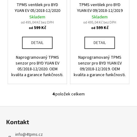
č
TPMS ventilek pro BYD
TPMS ventilek pro BYD
u
YUAN EV 05/2018-12/2020
YUAN EV 09/2018-12/2019
j
Skladem
Skladem
e
od 495,04 Kč bez DPH
od 495,04 Kč bez DPH
m
599 Kč
599 Kč
od
od
e
DETAIL
DETAIL
Naprogramovaný TPMS
Naprogramovaný TPMS
senzor pro BYD YUAN EV
senzor pro BYD YUAN EV
05/2018-12/2020. OEM
09/2018-12/2019. OEM
kvalita a garance funkčnosti.
kvalita a garance funkčnosti.
4
položek celkem
O
v
Z
l
á
á
Kontakt
d
p
a
a
info
@
4tpms.cz