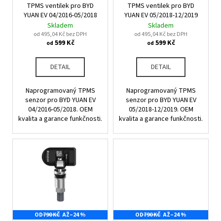
u
TPMS ventilek pro BYD
TPMS ventilek pro BYD
o
a
k
YUAN EV 04/2016-05/2018
YUAN EV 05/2018-12/2019
d
j
Skladem
Skladem
t
u
od 495,04 Kč bez DPH
od 495,04 Kč bez DPH
í
ů
599 Kč
599 Kč
od
od
k
t
t
?
DETAIL
DETAIL
ů
Naprogramovaný TPMS
Naprogramovaný TPMS
senzor pro BYD YUAN EV
senzor pro BYD YUAN EV
04/2016-05/2018. OEM
05/2018-12/2019. OEM
HLEDAT
kvalita a garance funkčnosti.
kvalita a garance funkčnosti.
D
o
p
o
r
u
OD
790 KČ
AŽ
–24 %
OD
790 KČ
AŽ
–24 %