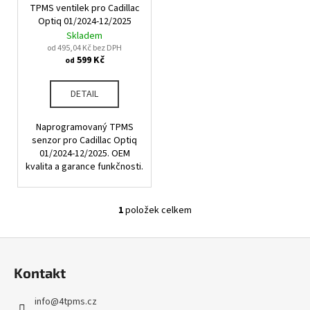
u
TPMS ventilek pro Cadillac
o
a
k
Optiq 01/2024-12/2025
d
j
Skladem
t
u
od 495,04 Kč bez DPH
í
ů
599 Kč
od
k
t
t
?
DETAIL
ů
Naprogramovaný TPMS
senzor pro Cadillac Optiq
01/2024-12/2025. OEM
HLEDAT
kvalita a garance funkčnosti.
1
položek celkem
O
D
v
o
Z
l
p
á
á
o
Kontakt
d
p
r
a
u
a
info
@
4tpms.cz
c