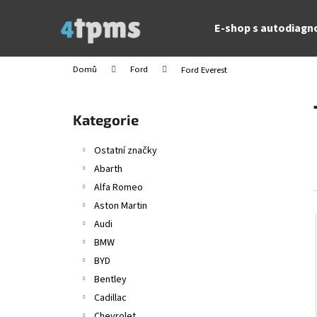
K
Přejít
na
o
E-shop s autodiagn
obsah
Zpět
Zpět
š
do
do
í
Domů
Ford
Ford Everest
obchodu
obchodu
k
P
o
Přeskočit
Kategorie
s
kategorie
t
Ostatní značky
r
Abarth
a
Alfa Romeo
n
Aston Martin
n
Audi
í
BMW
p
BYD
a
Bentley
n
Cadillac
e
Chevrolet