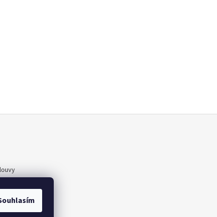
louvy
ajů
Souhlasím