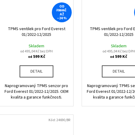
OD
790 KČ
AŽ
–24 %
TPMS ventilek pro Ford Everest
TPMS ventilek pro Ford 
01/2022-12/2025
01/2022-12/2025
Skladem
Skladem
od 495,04 Kč bez DPH
od 495,04 Kč bez DPH
599 Kč
599 Kč
od
od
DETAIL
DETAIL
Naprogramovaný TPMS senzor pro
Naprogramovaný TPMS se
Ford Everest 01/2022-12/2025. OEM
Ford Everest 01/2022-12/
kvalita a garance funkčnosti.
kvalita a garance funkč
Kód:
24690/BR