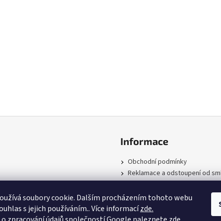
Informace
Obchodní podmínky
Reklamace a odstoupení od sm
Podmínky ochrany osobních úd
Zpětný odběr
oužívá soubory cookie. Dalším procházením tohoto webu
Kontakty
ouhlas s jejich používáním.. Více informací
zde.
 o zpracování údajů společností Google
naleznete zde.