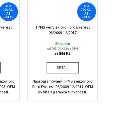
OD
OD
790 KČ
790 KČ
AŽ
AŽ
–24 %
–24 %
Everest
TPMS ventilek pro Ford Everest
06/2009-12/2017
Skladem
od 495,04 Kč bez DPH
599 Kč
od
DETAIL
nzor pro
Naprogramovaný TPMS senzor pro
2025. OEM
Ford Everest 06/2009-12/2017. OEM
nosti.
kvalita a garance funkčnosti.