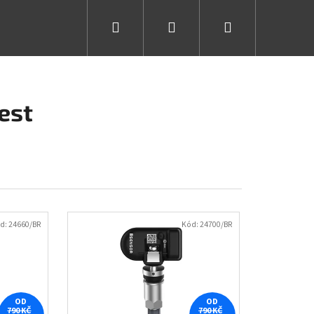
Hledat
Přihlášení
Nákupní
košík
est
d:
24660/BR
Kód:
24700/BR
OD
OD
790 KČ
790 KČ