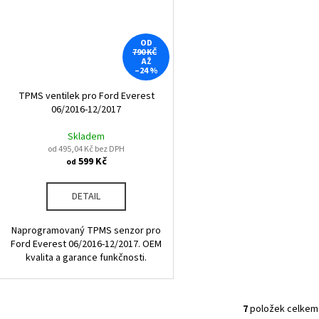
OD
790 KČ
AŽ
–24 %
TPMS ventilek pro Ford Everest
06/2016-12/2017
Skladem
od 495,04 Kč bez DPH
599 Kč
od
DETAIL
Naprogramovaný TPMS senzor pro
Ford Everest 06/2016-12/2017. OEM
kvalita a garance funkčnosti.
7
položek celkem
O