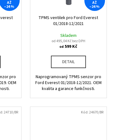
AŽ
AŽ
–24 %
–24 %
Everest
TPMS ventilek pro Ford Everest
01/2018-12/2021
Skladem
od 495,04 Kč bez DPH
599 Kč
od
DETAIL
nzor pro
Naprogramovaný TPMS senzor pro
2019. OEM
Ford Everest 01/2018-12/2021. OEM
nosti.
kvalita a garance funkčnosti.
d:
24710/BR
Kód:
24670/BR