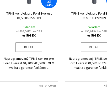
r
AŽ
u
–24 %
o
k
d
TPMS ventilek pro Ford Everest
TPMS ventilek pro Ford 
t
01/2006-05/2009
01/2018-12/2019
u
ů
k
Skladem
Skladem
od 495,04 Kč bez DPH
od 495,04 Kč bez DPH
t
599 Kč
599 Kč
od
od
ů
DETAIL
DETAIL
Naprogramovaný TPMS senzor pro
Naprogramovaný TPMS se
Ford Everest 01/2006-05/2009. OEM
Ford Everest 01/2018-12/
kvalita a garance funkčnosti.
kvalita a garance funkč
Kód:
24720/BR
Kó