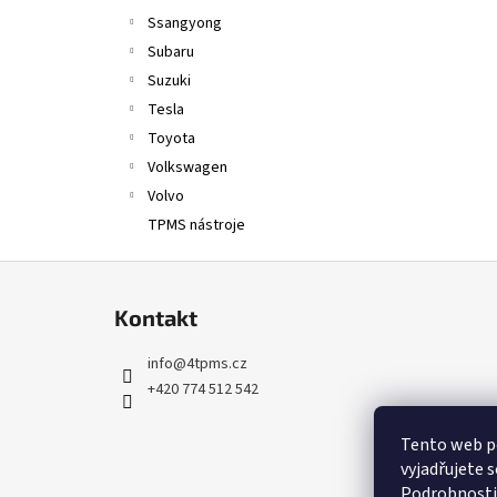
Ssangyong
Subaru
Suzuki
Tesla
Toyota
Volkswagen
Volvo
TPMS nástroje
Z
á
Kontakt
p
a
info
@
4tpms.cz
t
+420 774 512 542
í
Tento web p
vyjadřujete s
Podrobnosti