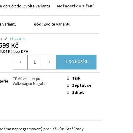
 doručit do:
Zvolte variantu
Možnosti doručení
e variantu
Kód:
Zvolte variantu
0 Kč
až –24 %
599 Kč
5,04 Kč
bez DPH
á
DO KOŠÍKU
Tisk
TPMS ventilky pro
gorie
:
Volkswagen Magotan
Zeptat se
Sdílet
odáme naprogramovaný pro váš vůz. Stačí tedy