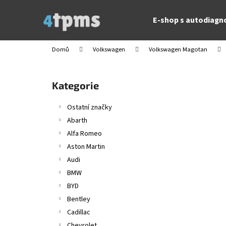
K
Přejít
na
o
E-shop s autodiagn
obsah
Zpět
Zpět
š
do
do
í
Domů
Volkswagen
Volkswagen Magotan
obchodu
obchodu
k
P
o
Přeskočit
Kategorie
s
kategorie
t
Ostatní značky
r
Abarth
a
Alfa Romeo
n
Aston Martin
n
Audi
í
BMW
p
BYD
a
Bentley
n
Cadillac
e
Chevrolet