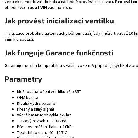
ventilek namontovat do kola a následně provést inicializaci.
Pro ověřen
objednávce
zadat VIN
vašeho vozu.
Jak provést inicializaci ventilku
Inicializace proběhne automaticky během další jízdy (může trvat až 10 km
vám k dispozici.
Jak funguje Garance funkčnosti
Garantujeme vám kompatibilitu s vaším vozem. V případě jakýchkoliv prob
Parametry
Možnost natočení ventilku až o 35°
OEM kvalita
Dlouhá výdrž baterie
Přesný a silný signál
Výdrž baterie: obvykle 4-6 let
Tlakový rozsah: 0 - 800 kPa
Přesnost měření tlaku: +-10kPa
Teplotní rozsah: -40 - 125°C