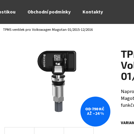
ostikou
Obchodní podmínky
Kontakty
TPMS ventilek pro Volkswagen Magotan 01/2015-12/2016
Co potřebujete najít?
TP
HLEDAT
Vo
01
Doporučujeme
Napro
Magot
funkčn
OD 790 KČ
AŽ –24 %
VARIA