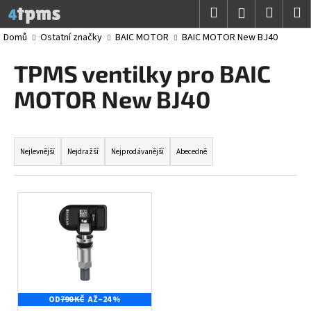
K
Přejít
Hledat
Nákup
M
Přihlášení
na
o
obsah
Zpět
Zpět
košík
Domů
Ostatní značky
BAIC MOTOR
BAIC MOTOR New BJ40
š
í
TPMS ventilky pro BAIC
C
k
o
MOTOR New BJ40
p
o
Ř
t
a
Nejlevnější
Nejdražší
Nejprodávanější
Abecedně
ř
z
e
e
V
b
n
ý
u
í
p
j
p
i
e
r
s
t
o
p
e
d
OD
790 KČ
AŽ
–24 %
r
n