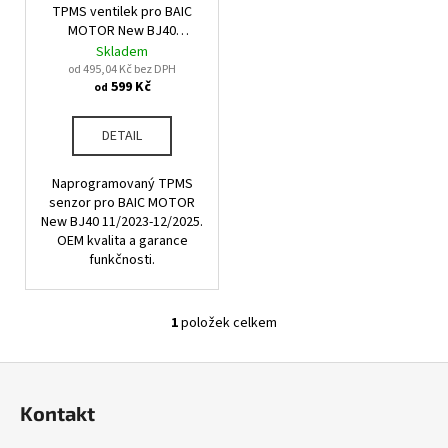
u
TPMS ventilek pro BAIC
o
a
k
MOTOR New BJ40
d
j
11/2023-12/2025
Skladem
t
u
od 495,04 Kč bez DPH
í
ů
599 Kč
od
k
t
t
?
DETAIL
ů
Naprogramovaný TPMS
senzor pro BAIC MOTOR
New BJ40 11/2023-12/2025.
HLEDAT
OEM kvalita a garance
funkčnosti.
D
1
položek celkem
O
o
v
p
Z
l
o
á
á
r
Kontakt
d
p
u
a