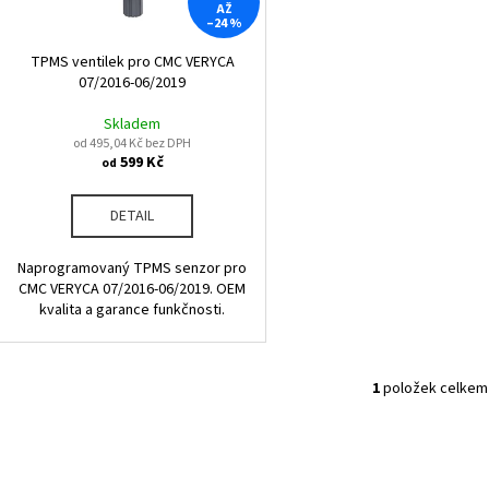
r
AŽ
u
–24 %
o
k
d
TPMS ventilek pro CMC VERYCA
t
07/2016-06/2019
u
ů
k
Skladem
od 495,04 Kč bez DPH
t
599 Kč
od
ů
DETAIL
Naprogramovaný TPMS senzor pro
CMC VERYCA 07/2016-06/2019. OEM
kvalita a garance funkčnosti.
1
položek celkem
O
v
l
á