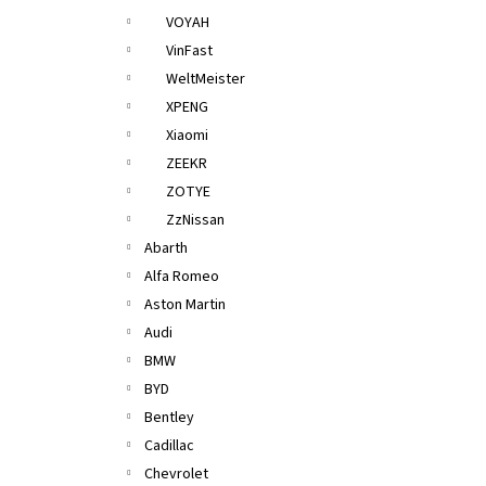
VOYAH
VinFast
WeltMeister
XPENG
Xiaomi
ZEEKR
ZOTYE
ZzNissan
Abarth
Alfa Romeo
Aston Martin
Audi
BMW
BYD
Bentley
Cadillac
Chevrolet