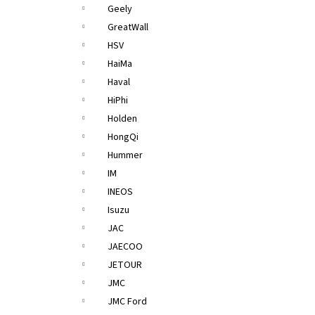
Geely
GreatWall
HSV
HaiMa
Haval
HiPhi
Holden
HongQi
Hummer
IM
INEOS
Isuzu
JAC
JAECOO
JETOUR
JMC
JMC Ford