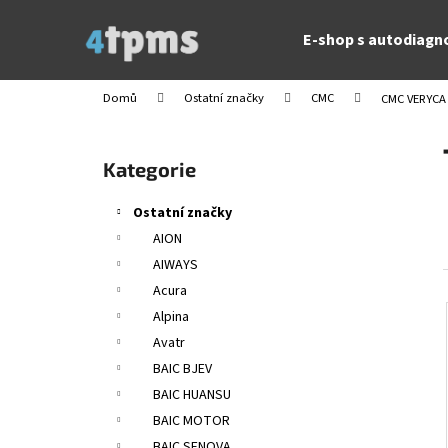
K
Přejít
na
o
E-shop s autodiagn
obsah
Zpět
Zpět
š
do
do
í
Domů
Ostatní značky
CMC
CMC VERYCA
obchodu
obchodu
k
P
o
Přeskočit
Kategorie
s
kategorie
t
Ostatní značky
r
AION
a
AIWAYS
n
Acura
n
Alpina
í
Avatr
p
BAIC BJEV
a
BAIC HUANSU
n
BAIC MOTOR
e
BAIC SENOVA