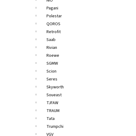
NIO
Pagani
Polestar
QOROS
Retrofit
Saab
Rivian
Roewe
SGMW
Scion
Seres
Skyworth
Soueast
TJFAW
TRAUM
Tata
Trumpchi
VGV