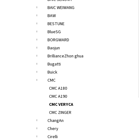
l
BAIC WEIWANG
BAW
BESTUNE
BlueSG
BORGWARD
Baojun
BrillianceZhon ghua
Bugatti
Buick
CMC
CMC A180
CMC A190
CMC VERYCA
CMC ZINGER
ChangAn
Chery
Cirelli