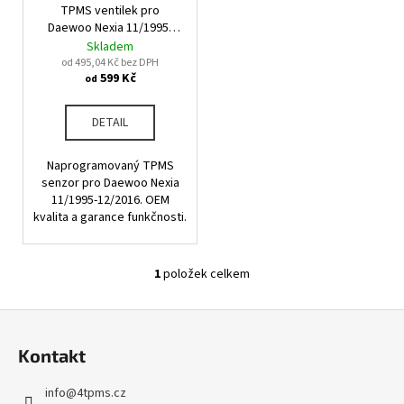
u
TPMS ventilek pro
o
a
k
Daewoo Nexia 11/1995-
d
j
12/2016
Skladem
t
u
od 495,04 Kč bez DPH
í
ů
599 Kč
od
k
t
t
?
DETAIL
ů
Naprogramovaný TPMS
senzor pro Daewoo Nexia
11/1995-12/2016. OEM
HLEDAT
kvalita a garance funkčnosti.
1
položek celkem
O
D
v
o
Z
l
p
á
á
o
Kontakt
d
p
r
a
u
a
info
@
4tpms.cz
c