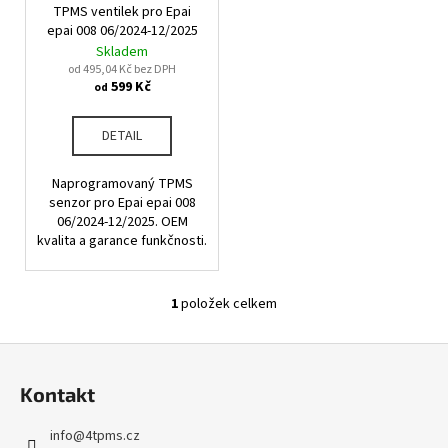
u
TPMS ventilek pro Epai
o
a
k
epai 008 06/2024-12/2025
d
j
Skladem
t
u
od 495,04 Kč bez DPH
í
ů
599 Kč
od
k
t
t
?
DETAIL
ů
Naprogramovaný TPMS
senzor pro Epai epai 008
06/2024-12/2025. OEM
HLEDAT
kvalita a garance funkčnosti.
1
položek celkem
O
D
v
o
Z
l
p
á
á
o
Kontakt
d
p
r
a
u
a
info
@
4tpms.cz
c